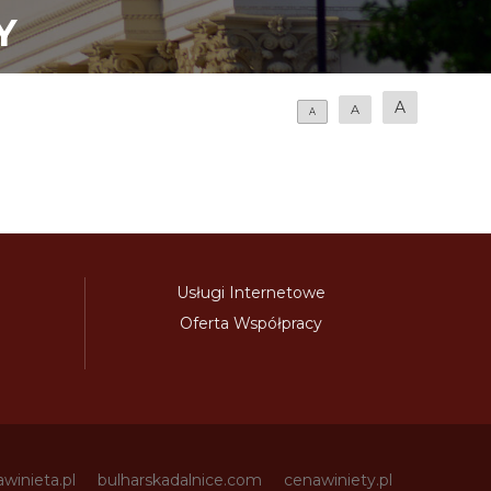
Y
A
A
A
Usługi Internetowe
Oferta Współpracy
awinieta.pl
bulharskadalnice.com
cenawiniety.pl