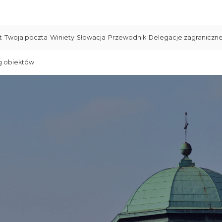
t
Twoja poczta
Winiety
Słowacja
Przewodnik
Delegacje zagraniczn
g obiektów