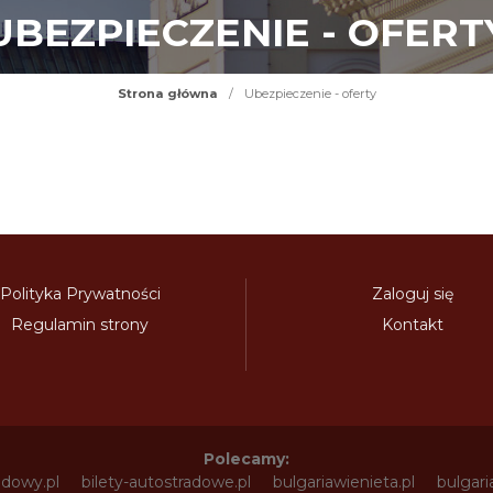
UBEZPIECZENIE - OFERT
Strona główna
/
Ubezpieczenie - oferty
Polityka Prywatności
Zaloguj się
Regulamin strony
Kontakt
Polecamy:
adowy.pl
bilety-autostradowe.pl
bulgariawienieta.pl
bulgari