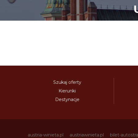
Szukaj oferty
Kierunki
Destynacje
austria-winieta.pl
austriawinieta.pl
bilet-autostr