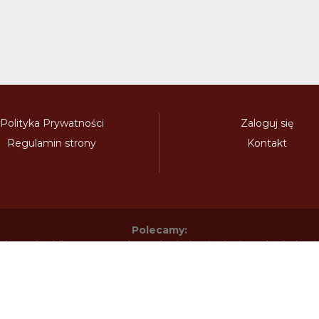
Polityka Prywatności
Zaloguj się
Regulamin strony
Kontakt
Polecamy:
adowy.pl
bilety-autostradowe.pl
bulgariawienieta.pl
bulgari
nieta.pl
czechywinieta.pl
czechywiniety.pl
dalnicnipoplat
nice.pl
electronicavinieta.com
electroniceviniete.com
esto
litwawinieta.pl
livignotunel.pl
livignotunnel.com
lotvawin
om
moldawiawinieta.pl
najtanszewiniety.pl
oplatyautostrad