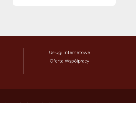
Usługi Internetowe
Oferta Współpracy
awinieta.pl
bulharskadalnice.com
cenawiniety.pl
ky.com
dalnicniznamka.eu
digital-vignette.de
niawinieta.pl
estonskadalnice.com
ewinieta.pl
ieta.pl
lotwawinieta.pl
lotysskadalnice.com
owe.pl
pl-vignette.com
polskadalnice.com