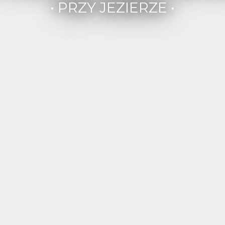
• PRZY JEZIERZE •