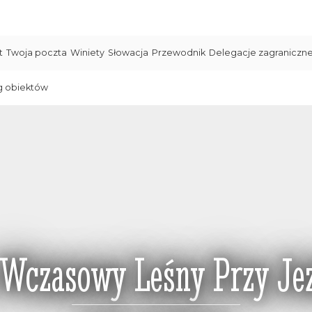
t
Twoja poczta
Winiety
Słowacja
Przewodnik
Delegacje zagraniczn
g obiektów
Wczasowy Leśny Przy Jez