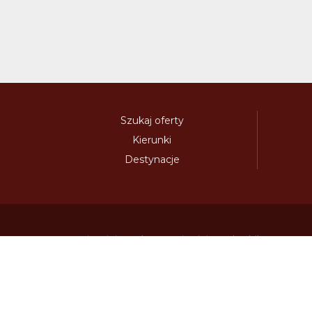
Szukaj oferty
Kierunki
Destynacje
austria-winieta.pl
austriawinieta.pl
bilet-autostr
cenywiniet.pl
chorwacjawinieta.pl
czechy-wi
e-vignette.pl
e-winieta.eu
edalnice.org
edal
info365.pl
litvadalnice.com
litwa-winieta.pl
madarskadalnice.com
moldavskadalnice.c