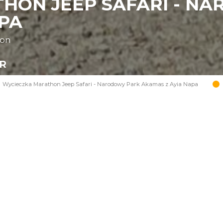
HON JEEP SAFARI - N
APA
oon
UR
Wycieczka Marathon Jeep Safari - Narodowy Park Akamas z Ayia Napa