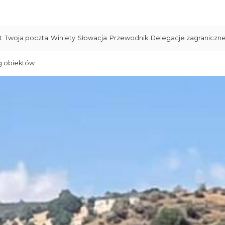
t
Twoja poczta
Winiety
Słowacja
Przewodnik
Delegacje zagraniczn
g obiektów