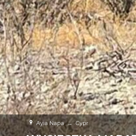
Ayia Napa
→
Cypr