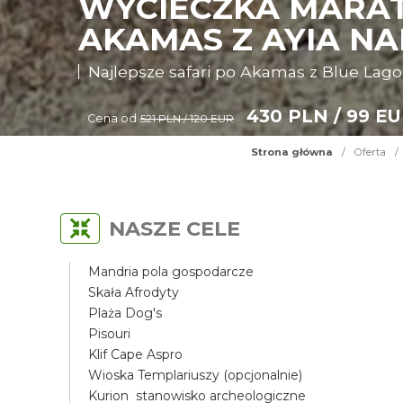
WYCIECZKA MARAT
AKAMAS Z AYIA N
Najlepsze safari po Akamas z Blue Lag
430 PLN / 99 E
Cena od
521 PLN / 120 EUR
Strona główna
/
Oferta
/
NASZE CELE
Mandria pola gospodarcze
Skała Afrodyty
Plaża Dog's
Pisouri
Klif Cape Aspro
Wioska Templariuszy (opcjonalnie)
Kurion stanowisko archeologiczne