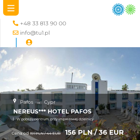
+48 33 813 90 00
info@tu1.pl
Pafos
→
Cypr
NEREUS*** HOTEL PAFOS
W poblizu centrum, przy imprezowej dzielnicy
156 PLN / 36 EUR
Cena od
191 PLN / 44 EUR