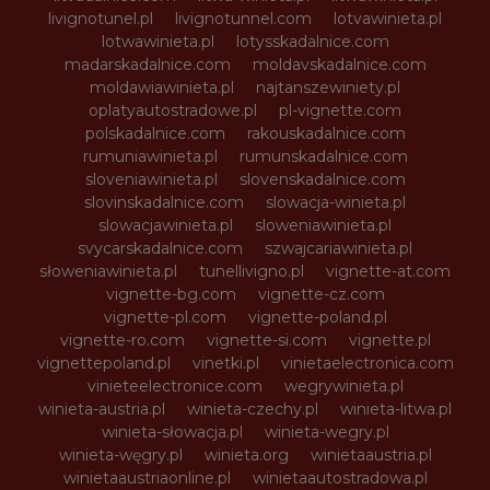
livignotunel.pl
livignotunnel.com
lotvawinieta.pl
lotwawinieta.pl
lotysskadalnice.com
madarskadalnice.com
moldavskadalnice.com
moldawiawinieta.pl
najtanszewiniety.pl
oplatyautostradowe.pl
pl-vignette.com
polskadalnice.com
rakouskadalnice.com
rumuniawinieta.pl
rumunskadalnice.com
sloveniawinieta.pl
slovenskadalnice.com
slovinskadalnice.com
slowacja-winieta.pl
slowacjawinieta.pl
sloweniawinieta.pl
svycarskadalnice.com
szwajcariawinieta.pl
słoweniawinieta.pl
tunellivigno.pl
vignette-at.com
vignette-bg.com
vignette-cz.com
vignette-pl.com
vignette-poland.pl
vignette-ro.com
vignette-si.com
vignette.pl
vignettepoland.pl
vinetki.pl
vinietaelectronica.com
vinieteelectronice.com
wegrywinieta.pl
winieta-austria.pl
winieta-czechy.pl
winieta-litwa.pl
winieta-słowacja.pl
winieta-wegry.pl
winieta-węgry.pl
winieta.org
winietaaustria.pl
winietaaustriaonline.pl
winietaautostradowa.pl