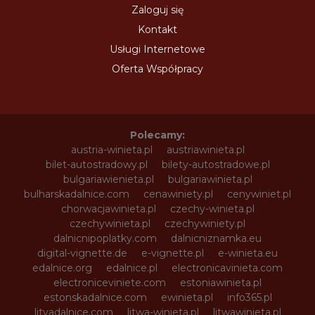
Zaloguj się
Kontakt
Usługi Internetowe
Oferta Współpracy
Polecamy:
austria-winieta.pl
austriawinieta.pl
bilet-autostradowy.pl
bilety-autostradowe.pl
bulgariawienieta.pl
bulgariawinieta.pl
bulharskadalnice.com
cenawiniety.pl
cenywiniet.pl
chorwacjawinieta.pl
czechy-winieta.pl
czechywinieta.pl
czechywiniety.pl
dalnicnipoplatky.com
dalnicniznamka.eu
digital-vignette.de
e-vignette.pl
e-winieta.eu
edalnice.org
edalnice.pl
electronicavinieta.com
electroniceviniete.com
estoniawinieta.pl
estonskadalnice.com
ewinieta.pl
info365.pl
litvadalnice.com
litwa-winieta.pl
litwawinieta.pl