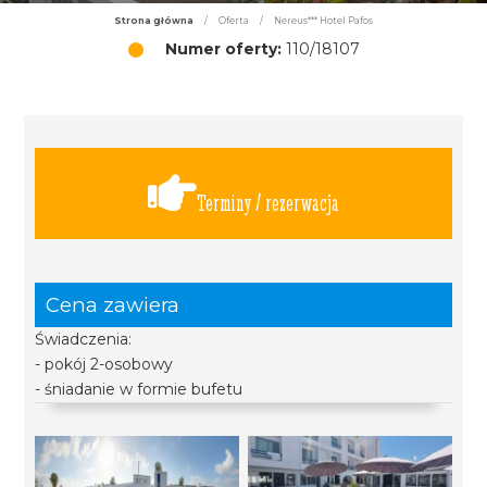
Strona główna
/
Oferta
/
Nereus*** Hotel Pafos
Numer oferty:
110/18107
Terminy / rezerwacja
Cena zawiera
Świadczenia:
- pokój 2-osobowy
- śniadanie w formie bufetu