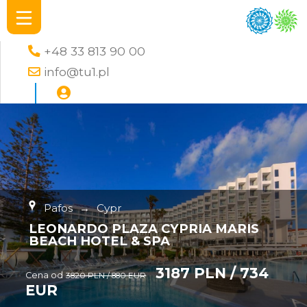
+48 33 813 90 00
info@tu1.pl
Pafos
→
Cypr
LEONARDO PLAZA CYPRIA MARIS
BEACH HOTEL & SPA
3187 PLN / 734
Cena od
3820 PLN / 880 EUR
EUR