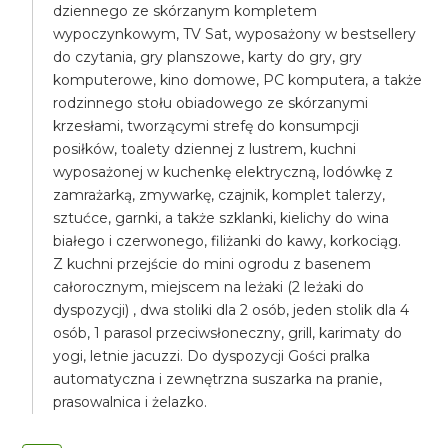
dziennego ze skórzanym kompletem
wypoczynkowym, TV Sat, wyposażony w bestsellery
do czytania, gry planszowe, karty do gry, gry
komputerowe, kino domowe, PC komputera, a także
rodzinnego stołu obiadowego ze skórzanymi
krzesłami, tworzącymi strefę do konsumpcji
posiłków, toalety dziennej z lustrem, kuchni
wyposażonej w kuchenkę elektryczną, lodówkę z
zamrażarką, zmywarkę, czajnik, komplet talerzy,
sztućce, garnki, a także szklanki, kielichy do wina
białego i czerwonego, filiżanki do kawy, korkociąg.
Z kuchni przejście do mini ogrodu z basenem
całorocznym, miejscem na leżaki (2 leżaki do
dyspozycji) , dwa stoliki dla 2 osób, jeden stolik dla 4
osób, 1 parasol przeciwsłoneczny, grill, karimaty do
yogi, letnie jacuzzi. Do dyspozycji Gości pralka
automatyczna i zewnętrzna suszarka na pranie,
prasowalnica i żelazko.