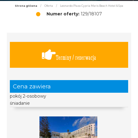
Strona główna
/
Oferta
/
Leonardo Plaza Cypria Maris Beach Hotel & Spa
Numer oferty:
129/18107
Terminy / rezerwacja
Cena zawiera
pokój 2-osobowy
śniadanie