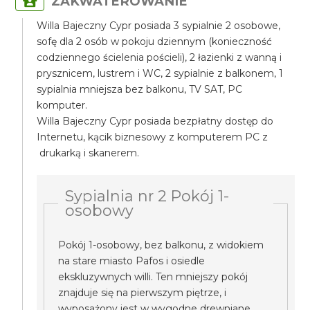
ZAKWATEROWANIE
Willa Bajeczny Cypr posiada 3 sypialnie 2 osobowe,
sofę dla 2 osób w pokoju dziennym (konieczność
codziennego ścielenia pościeli), 2 łazienki z wanną i
prysznicem, lustrem i WC, 2 sypialnie z balkonem, 1
sypialnia mniejsza bez balkonu, TV SAT, PC
komputer.
Willa Bajeczny Cypr posiada bezpłatny dostęp do
Internetu, kącik biznesowy z komputerem PC z
drukarką i skanerem.
Sypialnia nr 2 Pokój 1-
osobowy
Pokój 1-osobowy, bez balkonu, z widokiem
na stare miasto Pafos i osiedle
ekskluzywnych willi. Ten mniejszy pokój
znajduje się na pierwszym piętrze, i
wyposażony jest w wygodne drewniane