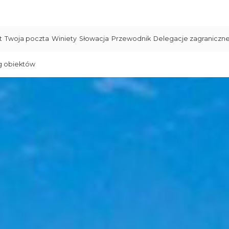
t
Twoja poczta
Winiety
Słowacja
Przewodnik
Delegacje zagraniczn
g obiektów