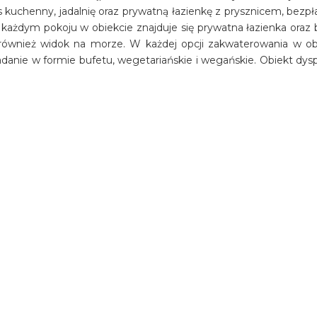
kuchenny, jadalnię oraz prywatną łazienkę z prysznicem, bezp
żdym pokoju w obiekcie znajduje się prywatna łazienka oraz b
 również widok na morze. W każdej opcji zakwaterowania w ob
iadanie w formie bufetu, wegetariańskie i wegańskie. Obiekt dys