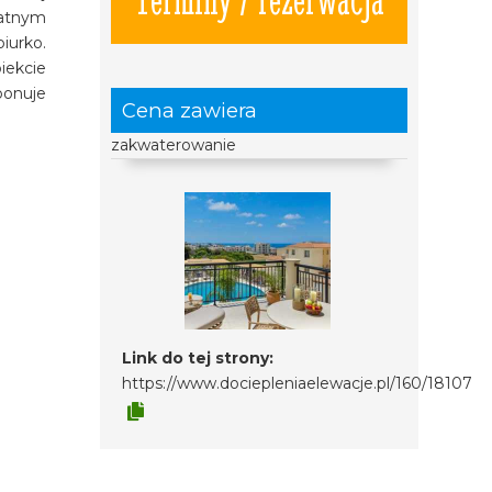
łatnym
iurko.
iekcie
ponuje
Cena zawiera
zakwaterowanie
Link do tej strony:
https://www.dociepleniaelewacje.pl/160/18107