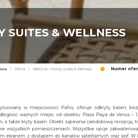
Y SUITES & WELLNESS
Numer ofer
ówna
/
Oferta
/
WellClub - Family Suites & Wellness
sytuowany w miejscowości Pafos, oferuje odkryty basen, bez
dległość ważnych miejsc od obiektu: Plaża Playa de Venus – 1
n, a także kryty basen. Obiekt zapewnia całodobową recepcję, tr
i we wszystkich pomieszczeniach. Wszystkie opcje zakwaterowa
im ekranem z dostępem do kanałów satelitarnych oraz sejf. W 