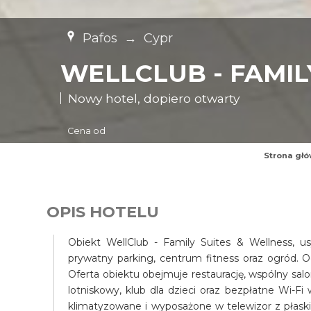
Pafos
→
Cypr
WELLCLUB - FAMIL
Nowy hotel, dopiero otwarty
Cena od
Strona gł
OPIS HOTELU
Obiekt WellClub - Family Suites & Wellness, u
prywatny parking, centrum fitness oraz ogród. O
Oferta obiektu obejmuje restaurację, wspólny salo
lotniskowy, klub dla dzieci oraz bezpłatne Wi-F
klimatyzowane i wyposażone w telewizor z płask