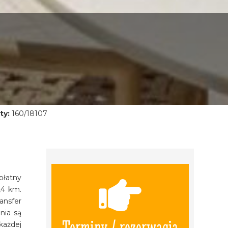
ty:
160/18107
płatny
,4 km.
ansfer
nia są
Terminy / rezerwacja
każdej