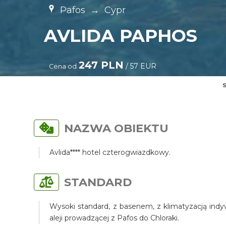
Pafos
→
Cypr
AVLIDA PAPHOS
247 PLN
/ 57 EUR
Cena od
S
NAZWA OBIEKTU
Avlida**** hotel czterogwiazdkowy.
STANDARD
Wysoki standard, z basenem, z klimatyzacją indy
aleji prowadzącej z Pafos do Chloraki.