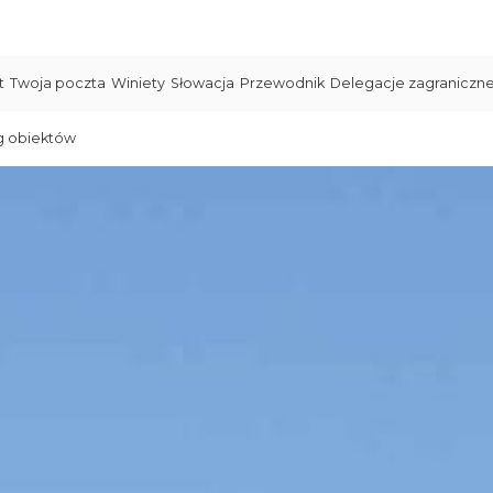
t
Twoja poczta
Winiety
Słowacja
Przewodnik
Delegacje zagraniczn
g obiektów