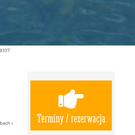
8107
Terminy / rezerwacja
bach i