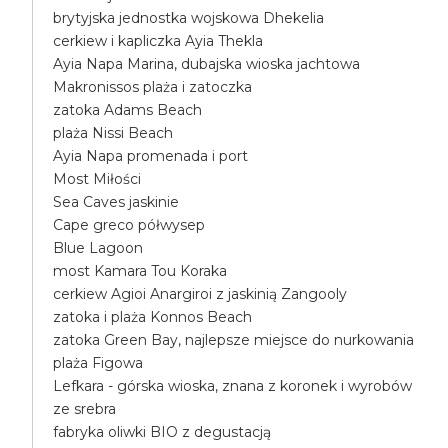
brytyjska jednostka wojskowa Dhekelia
cerkiew i kapliczka Ayia Thekla
Ayia Napa Marina, dubajska wioska jachtowa
Makronissos plaża i zatoczka
zatoka Adams Beach
plaża Nissi Beach
Ayia Napa promenada i port
Most Miłości
Sea Caves jaskinie
Cape greco półwysep
Blue Lagoon
most Kamara Tou Koraka
cerkiew Agioi Anargiroi z jaskinią Zangooly
zatoka i plaża Konnos Beach
zatoka Green Bay, najlepsze miejsce do nurkowania
plaża Figowa
Lefkara - górska wioska, znana z koronek i wyrobów
ze srebra
fabryka oliwki BIO z degustacją