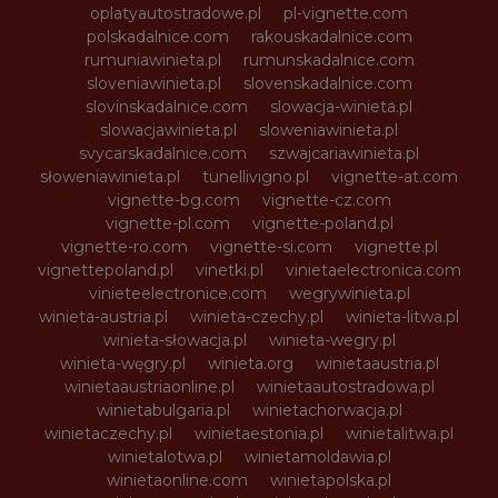
oplatyautostradowe.pl
pl-vignette.com
polskadalnice.com
rakouskadalnice.com
rumuniawinieta.pl
rumunskadalnice.com
sloveniawinieta.pl
slovenskadalnice.com
slovinskadalnice.com
slowacja-winieta.pl
slowacjawinieta.pl
sloweniawinieta.pl
svycarskadalnice.com
szwajcariawinieta.pl
słoweniawinieta.pl
tunellivigno.pl
vignette-at.com
vignette-bg.com
vignette-cz.com
vignette-pl.com
vignette-poland.pl
vignette-ro.com
vignette-si.com
vignette.pl
vignettepoland.pl
vinetki.pl
vinietaelectronica.com
vinieteelectronice.com
wegrywinieta.pl
winieta-austria.pl
winieta-czechy.pl
winieta-litwa.pl
winieta-słowacja.pl
winieta-wegry.pl
winieta-węgry.pl
winieta.org
winietaaustria.pl
winietaaustriaonline.pl
winietaautostradowa.pl
winietabulgaria.pl
winietachorwacja.pl
winietaczechy.pl
winietaestonia.pl
winietalitwa.pl
winietalotwa.pl
winietamoldawia.pl
winietaonline.com
winietapolska.pl