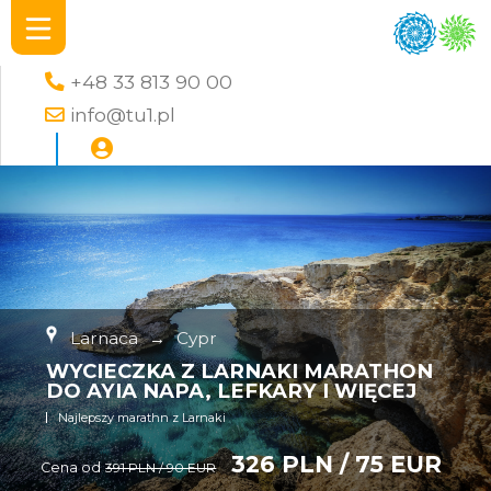
+48 33 813 90 00
info@tu1.pl
Larnaca
→
Cypr
WYCIECZKA Z LARNAKI MARATHON
DO AYIA NAPA, LEFKARY I WIĘCEJ
Najlepszy marathn z Larnaki
326 PLN / 75 EUR
Cena od
391 PLN / 90 EUR