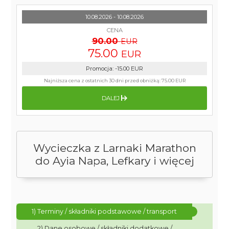
10.08.2026 - 10.08.2026
CENA
90.00
EUR
75.00
EUR
Promocja
:
-15.00
EUR
Najniższa cena z ostatnich 30 dni przed obniżką:
75.00 EUR
DALEJ
Wycieczka z Larnaki Marathon
do Ayia Napa, Lefkary i więcej
1) Terminy / składniki podstawowe / transport
2) Dane osobowe / składniki dodatkowe /