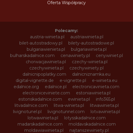
Oferta Współpracy
Polecamy:
austria-winieta.pl
austriawinieta.pl
bilet-autostradowy.pl
bilety-autostradowe.pl
bulgariawienieta.pl
bulgariawinieta.pl
bulharskadalnice.com
cenawiniety.pl
cenywiniet.pl
chorwacjawinieta.pl
czechy-winieta.pl
czechywinieta.pl
czechywiniety.pl
dalnicnipoplatky.com
dalnicniznamka.eu
digital-vignette.de
e-vignette.pl
e-winieta.eu
edalnice.org
edalnice.pl
electronicavinieta.com
electroniceviniete.com
estoniawinieta.pl
estonskadalnice.com
ewinieta.pl
info365.pl
litvadalnice.com
litwa-winieta.pl
litwawinieta.pl
livignotunel.pl
livignotunnel.com
lotvawinieta.pl
lotwawinieta.pl
lotysskadalnice.com
madarskadalnice.com
moldavskadalnice.com
moldawiawinieta.pl
najtanszewiniety.pl