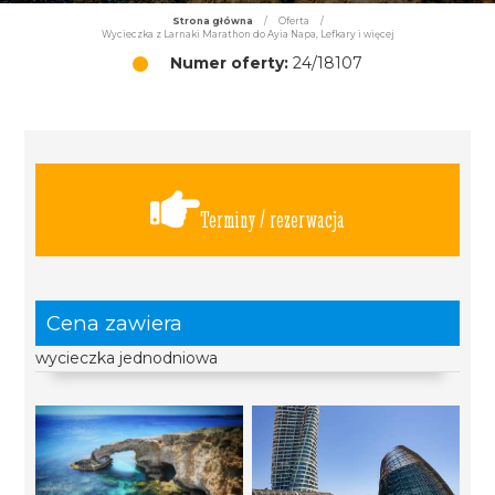
Strona główna
/
Oferta
/
Wycieczka z Larnaki Marathon do Ayia Napa, Lefkary i więcej
Numer oferty:
24/18107
Terminy / rezerwacja
Cena zawiera
wycieczka jednodniowa