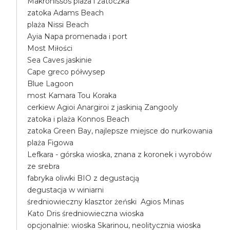
Makronissos plaża i zatoczka
zatoka Adams Beach
plaża Nissi Beach
Ayia Napa promenada i port
Most Miłości
Sea Caves jaskinie
Cape greco półwysep
Blue Lagoon
most Kamara Tou Koraka
cerkiew Agioi Anargiroi z jaskinią Zangooly
zatoka i plaża Konnos Beach
zatoka Green Bay, najlepsze miejsce do nurkowania
plaża Figowa
Lefkara - górska wioska, znana z koronek i wyrobów
ze srebra
fabryka oliwki BIO z degustacją
degustacja w winiarni
średniowieczny klasztor żeński Agios Minas
Kato Dris średniowieczna wioska
opcjonalnie: wioska Skarinou, neolitycznia wioska