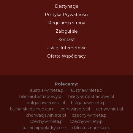
Destynacje
Polityka Prywatności
Regulamin strony
Zaloguj się
Kontakt
Usługi Internetowe
Oferta Współpracy
Polecamy:
austria-winieta.pl
austriawinieta.pl
bilet-autostradowy.pl
bilety-autostradowe.pl
bulgariawienieta.pl
bulgariawinieta.pl
bulharskadalnice.com
cenawiniety.pl
cenywiniet.pl
chorwacjawinieta.pl
czechy-winieta.pl
czechywinieta.pl
czechywiniety.pl
dalnicnipoplatky.com
dalnicniznamka.eu