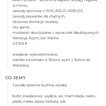
beach & water - słoneczne kąpiele na plaży i kąpiele
w morzu,
zawody sportowe o WIELKIEGO ARBUZA,
zawody pływackie dla chętnych,
obozowe animacje na plaży,
city game,
możliwość skorzystanie z wycieczek fakultatywnych:
Wenecja, Rzym, San Marino
DZIEŃ 8
śniadanie, wykwaterowanie,
transfer na lotnisko w Bolonii, wylot z Bolonii do
Warszawy
CO JEMY
3 posiłki dziennie kuchnia włoska:
bufet śniadaniowy: wędlina, ser, marmolada, ciasto,
płatki, mleko, kawa, herbata, sok