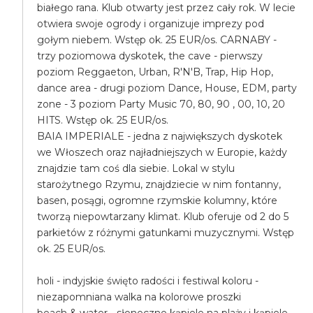
białego rana. Klub otwarty jest przez cały rok. W lecie
otwiera swoje ogrody i organizuje imprezy pod
gołym niebem. Wstęp ok. 25 EUR/os. CARNABY -
trzy poziomowa dyskotek, the cave - pierwszy
poziom Reggaeton, Urban, R'N'B, Trap, Hip Hop,
dance area - drugi poziom Dance, House, EDM, party
zone - 3 poziom Party Music 70, 80, 90 , 00, 10, 20
HITS. Wstęp ok. 25 EUR/os.
BAIA IMPERIALE - jedna z największych dyskotek
we Włoszech oraz najładniejszych w Europie, każdy
znajdzie tam coś dla siebie. Lokal w stylu
starożytnego Rzymu, znajdziecie w nim fontanny,
basen, posągi, ogromne rzymskie kolumny, które
tworzą niepowtarzany klimat. Klub oferuje od 2 do 5
parkietów z różnymi gatunkami muzycznymi. Wstęp
ok. 25 EUR/os.
holi - indyjskie święto radości i festiwal koloru -
niezapomniana walka na kolorowe proszki