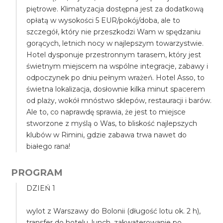
piętrowe. Klimatyzacja dostępna jest za dodatkową
opłatą w wysokości 5 EUR/pokój/doba, ale to
szczegół, który nie przeszkodzi Wam w spędzaniu
gorących, letnich nocy w najlepszym towarzystwie.
Hotel dysponuje przestronnym tarasem, który jest
świetnym miejscem na wspólne integracje, zabawy i
odpoczynek po dniu pełnym wrażeń. Hotel Asso, to
świetna lokalizacja, dosłownie kilka minut spacerem
od plaży, wokół mnóstwo sklepów, restauracji i barów.
Ale to, co naprawdę sprawia, że jest to miejsce
stworzone z myślą o Was, to bliskość najlepszych
klubów w Rimini, gdzie zabawa trwa nawet do
białego rana!
PROGRAM
DZIEŃ 1
wylot z Warszawy do Bolonii (długość lotu ok. 2 h),
transfer do hotelu, lunch, zakwaterowanie po