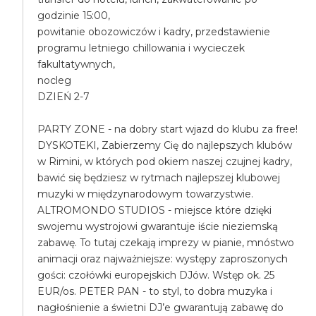
godzinie 15:00,
powitanie obozowiczów i kadry, przedstawienie
programu letniego chillowania i wycieczek
fakultatywnych,
nocleg
DZIEŃ 2-7
PARTY ZONE - na dobry start wjazd do klubu za free!
DYSKOTEKI, Zabierzemy Cię do najlepszych klubów
w Rimini, w których pod okiem naszej czujnej kadry,
bawić się będziesz w rytmach najlepszej klubowej
muzyki w międzynarodowym towarzystwie.
ALTROMONDO STUDIOS - miejsce które dzięki
swojemu wystrojowi gwarantuje iście nieziemską
zabawę. To tutaj czekają imprezy w pianie, mnóstwo
animacji oraz najważniejsze: występy zaproszonych
gości: czołówki europejskich DJów. Wstęp ok. 25
EUR/os. PETER PAN - to styl, to dobra muzyka i
nagłośnienie a świetni DJ’e gwarantują zabawę do