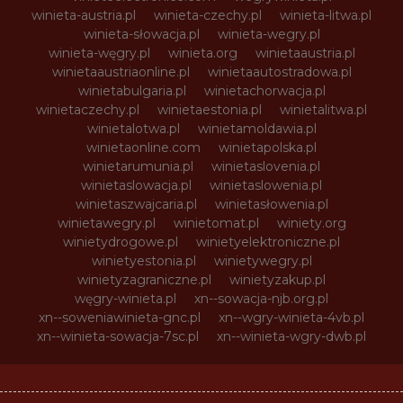
winieta-austria.pl
winieta-czechy.pl
winieta-litwa.pl
winieta-słowacja.pl
winieta-wegry.pl
winieta-węgry.pl
winieta.org
winietaaustria.pl
winietaaustriaonline.pl
winietaautostradowa.pl
winietabulgaria.pl
winietachorwacja.pl
winietaczechy.pl
winietaestonia.pl
winietalitwa.pl
winietalotwa.pl
winietamoldawia.pl
winietaonline.com
winietapolska.pl
winietarumunia.pl
winietaslovenia.pl
winietaslowacja.pl
winietaslowenia.pl
winietaszwajcaria.pl
winietasłowenia.pl
winietawegry.pl
winietomat.pl
winiety.org
winietydrogowe.pl
winietyelektroniczne.pl
winietyestonia.pl
winietywegry.pl
winietyzagraniczne.pl
winietyzakup.pl
węgry-winieta.pl
xn--sowacja-njb.org.pl
xn--soweniawinieta-gnc.pl
xn--wgry-winieta-4vb.pl
xn--winieta-sowacja-7sc.pl
xn--winieta-wgry-dwb.pl