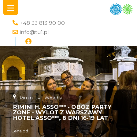
+48 33 813 90 00
info@tu1.pl
Rimini
→
Włochy
RIMINI H. ASSO*** - OBÓZ PARTY
ZONE - WYLOT Z WARSZAWY
HOTEL ASSO***, 8 DNI 16-19 LAT
Cena od