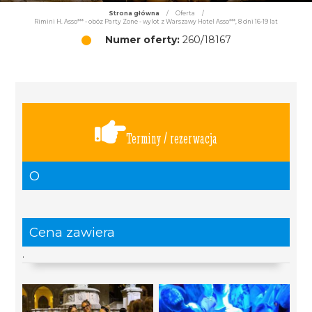
Strona główna
/
Oferta
/
Rimini H. Asso*** - obóz Party Zone - wylot z Warszawy Hotel Asso***, 8 dni 16-19 lat
Numer oferty:
260/18167
Terminy / rezerwacja
O
Cena zawiera
.