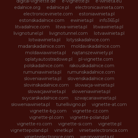
digital-vignette.de
e-vignette.pl
e-winieta.eu
edalnice.org
edalnice.pl
electronicavinieta.com
electroniceviniete.com
estoniawinieta.pl
estonskadalnice.com
ewinieta.pl
info365.pl
litvadalnice.com
litwa-winieta.pl
litwawinieta.pl
livignotunel.pl
livignotunnel.com
lotvawinieta.pl
lotwawinieta.pl
lotysskadalnice.com
madarskadalnice.com
moldavskadalnice.com
moldawiawinieta.pl
najtanszewiniety.pl
oplatyautostradowe.pl
pl-vignette.com
polskadalnice.com
rakouskadalnice.com
rumuniawinieta.pl
rumunskadalnice.com
sloveniawinieta.pl
slovenskadalnice.com
slovinskadalnice.com
slowacja-winieta.pl
slowacjawinieta.pl
sloweniawinieta.pl
svycarskadalnice.com
szwajcariawinieta.pl
słoweniawinieta.pl
tunellivigno.pl
vignette-at.com
vignette-bg.com
vignette-cz.com
vignette-pl.com
vignette-poland.pl
vignette-ro.com
vignette-si.com
vignette.pl
vignettepoland.pl
vinetki.pl
vinietaelectronica.com
vinieteelectronice.com
wegrywinieta.pl