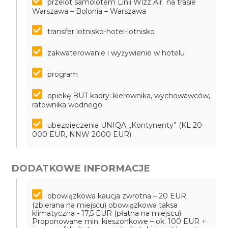
przelot samolotem Linii Wizz Air na trasie
Warszawa – Bolonia – Warszawa
transfer lotnisko-hotel-lotnisko
zakwaterowanie i wyżywienie w hotelu
program
opiekę BUT kadry: kierownika, wychowawców,
ratownika wodnego
ubezpieczenia UNIQA „Kontynenty” (KL 20
000 EUR, NNW 2000 EUR)
DODATKOWE INFORMACJE
obowiązkowa kaucja zwrotna – 20 EUR
(zbierana na miejscu)
obowiązkowa taksa
klimatyczna - 17,5 EUR (płatna na miejscu)
Proponowane min. kieszonkowe – ok. 100 EUR +