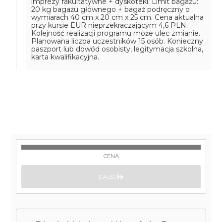
imprezy fakultatywne + dyskoteki. Limit bagażu:
20 kg bagażu głównego + bagaż podręczny o
wymiarach 40 cm x 20 cm x 25 cm. Cena aktualna
przy kursie EUR nieprzekraczającym 4,6 PLN.
Kolejność realizacji programu może ulec zmianie.
Planowana liczba uczestników 15 osób. Konieczny
paszport lub dowód osobisty, legitymacja szkolna,
karta kwalifikacyjna.
CENA
DALEJ