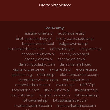
Oferta Współpracy
Polecamy:
austria-winieta.pl
austriawinieta.pl
bilet-autostradowy.pl
bilety-autostradowe.pl
bulgariawienieta.pl
bulgariawinieta.pl
bulharskadalnice.com
cenawiniety.pl
cenywiniet.pl
chorwacjawinieta.pl
czechy-winieta.pl
czechywinieta.pl
czechywiniety.pl
dalnicnipoplatky.com
dalnicniznamka.eu
digital-vignette.de
e-vignette.pl
e-winieta.eu
edalnice.org
edalnice.pl
electronicavinieta.com
electroniceviniete.com
estoniawinieta.pl
estonskadalnice.com
ewinieta.pl
info365.pl
litvadalnice.com
litwa-winieta.pl
litwawinieta.pl
livignotunel.pl
livignotunnel.com
lotvawinieta.pl
lotwawinieta.pl
lotysskadalnice.com
madarskadalnice.com
moldavskadalnice.com