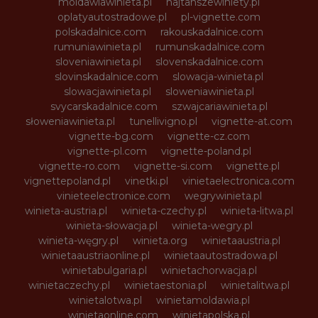
moldawiawinieta.pl
najtanszewiniety.pl
oplatyautostradowe.pl
pl-vignette.com
polskadalnice.com
rakouskadalnice.com
rumuniawinieta.pl
rumunskadalnice.com
sloveniawinieta.pl
slovenskadalnice.com
slovinskadalnice.com
slowacja-winieta.pl
slowacjawinieta.pl
sloweniawinieta.pl
svycarskadalnice.com
szwajcariawinieta.pl
słoweniawinieta.pl
tunellivigno.pl
vignette-at.com
vignette-bg.com
vignette-cz.com
vignette-pl.com
vignette-poland.pl
vignette-ro.com
vignette-si.com
vignette.pl
vignettepoland.pl
vinetki.pl
vinietaelectronica.com
vinieteelectronice.com
wegrywinieta.pl
winieta-austria.pl
winieta-czechy.pl
winieta-litwa.pl
winieta-słowacja.pl
winieta-wegry.pl
winieta-węgry.pl
winieta.org
winietaaustria.pl
winietaaustriaonline.pl
winietaautostradowa.pl
winietabulgaria.pl
winietachorwacja.pl
winietaczechy.pl
winietaestonia.pl
winietalitwa.pl
winietalotwa.pl
winietamoldawia.pl
winietaonline.com
winietapolska.pl