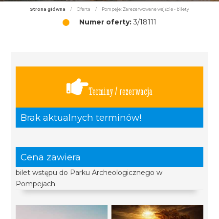
Strona główna
/
Oferta
/
Pompeje: Zarezerwowane wejście - bilety
Numer oferty:
3/18111
Terminy / rezerwacja
Brak aktualnych terminów!
Cena zawiera
bilet wstępu do Parku Archeologicznego w
Pompejach