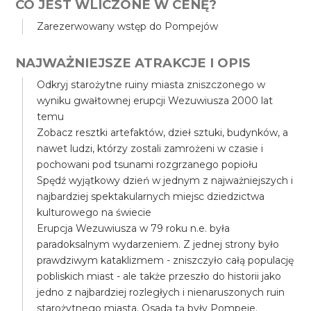
CO JEST WLICZONE W CENĘ?
Zarezerwowany wstęp do Pompejów
NAJWAŻNIEJSZE ATRAKCJE I OPIS
Odkryj starożytne ruiny miasta zniszczonego w
wyniku gwałtownej erupcji Wezuwiusza 2000 lat
temu
Zobacz resztki artefaktów, dzieł sztuki, budynków, a
nawet ludzi, którzy zostali zamrożeni w czasie i
pochowani pod tsunami rozgrzanego popiołu
Spędź wyjątkowy dzień w jednym z najważniejszych i
najbardziej spektakularnych miejsc dziedzictwa
kulturowego na świecie
Erupcja Wezuwiusza w 79 roku n.e. była
paradoksalnym wydarzeniem. Z jednej strony było
prawdziwym kataklizmem - zniszczyło całą populację
pobliskich miast - ale także przeszło do historii jako
jedno z najbardziej rozległych i nienaruszonych ruin
starożytnego miasta. Osadą tą były Pompeje.