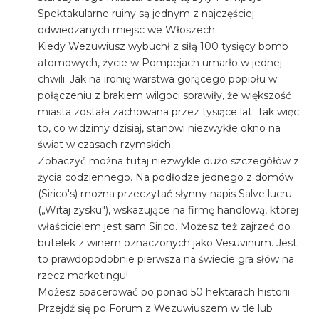
Spektakularne ruiny są jednym z najczęściej
odwiedzanych miejsc we Włoszech.
Kiedy Wezuwiusz wybuchł z siłą 100 tysięcy bomb
atomowych, życie w Pompejach umarło w jednej
chwili. Jak na ironię warstwa gorącego popiołu w
połączeniu z brakiem wilgoci sprawiły, że większość
miasta została zachowana przez tysiące lat. Tak więc
to, co widzimy dzisiaj, stanowi niezwykłe okno na
świat w czasach rzymskich.
Zobaczyć można tutaj niezwykle dużo szczegółów z
życia codziennego. Na podłodze jednego z domów
(Sirico's) można przeczytać słynny napis Salve lucru
(„Witaj zysku"), wskazujące na firmę handlową, której
właścicielem jest sam Sirico. Możesz też zajrzeć do
butelek z winem oznaczonych jako Vesuvinum. Jest
to prawdopodobnie pierwsza na świecie gra słów na
rzecz marketingu!
Możesz spacerować po ponad 50 hektarach historii.
Przejdź się po Forum z Wezuwiuszem w tle lub