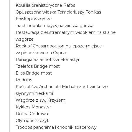
Kouklia prehistoryczne Pafos
Opuszczona wioska Templariuszy Fonikas
Episkopi wzgórze
Trachipedula tradycyjna wioska górska
Restauracja z ekstremalnym widokiem na skalne
wzgórze
Rock of Chasampoulion najlepsze miejsce
wspinaczkowe na Cyprze
Panagia Salamiotissa Monastyr
Tzelefos Bridge most
Elias Bridge most
Pedulas
Kościół św. Archanioła Michała z VII wieku ze
słynnymi freskami
Wzgórze z św. Krzyżem
Kykkos Monastyr
Dolina Cedrowa
Olympos szczyt
Troodos panorama i chodnik spacerowy