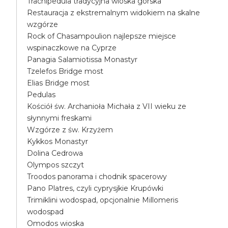
Trachipedula tradycyjna wioska górska
Restauracja z ekstremalnym widokiem na skalne
wzgórze
Rock of Chasampoulion najlepsze miejsce
wspinaczkowe na Cyprze
Panagia Salamiotissa Monastyr
Tzelefos Bridge most
Elias Bridge most
Pedulas
Kościół św. Archanioła Michała z VII wieku ze
słynnymi freskami
Wzgórze z św. Krzyżem
Kykkos Monastyr
Dolina Cedrowa
Olympos szczyt
Troodos panorama i chodnik spacerowy
Pano Platres, czyli cyprysjkie Krupówki
Trimiklini wodospad, opcjonalnie Millomeris
wodospad
Omodos wioska