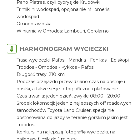
Pano Platres, czyli cyprysjkie Krupówki
Trimiklini wodospad, opcjonalnie Millomeris
wodospad
Omodos wioska
Winiarnia w Omodos: Lambouri, Gerolamo
HARMONOGRAM WYCIECZKI
Trasa wycieczki: Pafos - Mandria - Fonikas - Episkopi -
Troodos - Omodos - Kykkos - Pafos
Długość trasy: 210 km
Podczas przejazdu przewidziano czas na postoje i
posiłki, a także sesje fotograficzne i plażowanie
Czas trwania: jeden dzień, zwykle 08:00 - 20:00
Środek lokomocji: jeden z najlepszych off roadowych
samochodów Toyota Land Cruiser, specjalnie
dostosowana do jazdy w terenie górskim jakim jest
Troodos.
Konkurs: na najlepszą fotografię wycieczki, na
najlepszy filmik do 1 minuty.