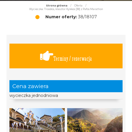
Strona główna
/
Oferta
/
Wycieczka: Troodos, klasztor Kykkos [38] z Pafos Marathon
Numer oferty:
38/18107
Terminy / rezerwacja
Cena zawiera
wycieczka jednodniowa