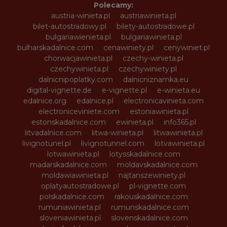
Polecamy:
austria-winieta.pl
austriawinieta.pl
bilet-autostradowy.pl
bilety-autostradowe.pl
bulgariawienieta.pl
bulgariawinieta.pl
bulharskadalnice.com
cenawiniety.pl
cenywiniet.pl
chorwacjawinieta.pl
czechy-winieta.pl
czechywinieta.pl
czechywiniety.pl
dalnicnipoplatky.com
dalnicniznamka.eu
digital-vignette.de
e-vignette.pl
e-winieta.eu
edalnice.org
edalnice.pl
electronicavinieta.com
electroniceviniete.com
estoniawinieta.pl
estonskadalnice.com
ewinieta.pl
info365.pl
litvadalnice.com
litwa-winieta.pl
litwawinieta.pl
livignotunel.pl
livignotunnel.com
lotvawinieta.pl
lotwawinieta.pl
lotysskadalnice.com
madarskadalnice.com
moldavskadalnice.com
moldawiawinieta.pl
najtanszewiniety.pl
oplatyautostradowe.pl
pl-vignette.com
polskadalnice.com
rakouskadalnice.com
rumuniawinieta.pl
rumunskadalnice.com
sloveniawinieta.pl
slovenskadalnice.com