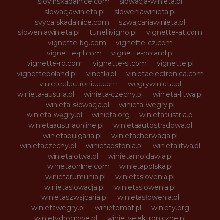
slovinskadalnice.com
slowacja-winieta.pl
slowacjawinieta.pl
sloweniawinieta.pl
svycarskadalnice.com
szwajcariawinieta.pl
słoweniawinieta.pl
tunellivigno.pl
vignette-at.com
vignette-bg.com
vignette-cz.com
vignette-pl.com
vignette-poland.pl
vignette-ro.com
vignette-si.com
vignette.pl
vignettepoland.pl
vinetki.pl
vinietaelectronica.com
vinieteelectronice.com
wegrywinieta.pl
winieta-austria.pl
winieta-czechy.pl
winieta-litwa.pl
winieta-słowacja.pl
winieta-wegry.pl
winieta-węgry.pl
winieta.org
winietaaustria.pl
winietaaustriaonline.pl
winietaautostradowa.pl
winietabulgaria.pl
winietachorwacja.pl
winietaczechy.pl
winietaestonia.pl
winietalitwa.pl
winietalotwa.pl
winietamoldawia.pl
winietaonline.com
winietapolska.pl
winietarumunia.pl
winietaslovenia.pl
winietaslowacja.pl
winietaslowenia.pl
winietaszwajcaria.pl
winietasłowenia.pl
winietawegry.pl
winietomat.pl
winiety.org
winietydrogowe.pl
winietyelektroniczne.pl