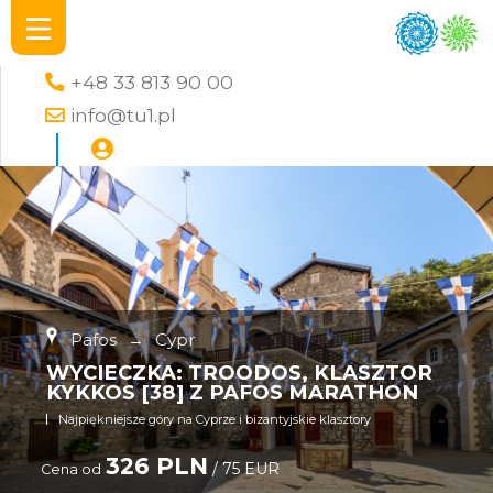
+48 33 813 90 00
info@tu1.pl
Pafos
→
Cypr
WYCIECZKA: TROODOS, KLASZTOR
KYKKOS [38] Z PAFOS MARATHON
Najpiękniejsze góry na Cyprze i bizantyjskie klasztory
326 PLN
/ 75 EUR
Cena od