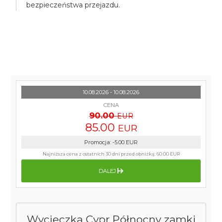
bezpieczeństwa przejazdu.
10.08.2026 - 10.08.2026
CENA
90.00
EUR
85.00
EUR
Promocja
:
-5.00
EUR
Najniższa cena z ostatnich 30 dni przed obniżką:
60.00 EUR
DALEJ
Wycieczka Cypr Północny zamki