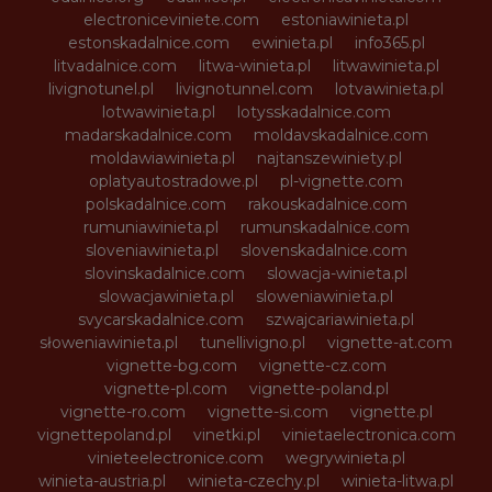
electroniceviniete.com
estoniawinieta.pl
estonskadalnice.com
ewinieta.pl
info365.pl
litvadalnice.com
litwa-winieta.pl
litwawinieta.pl
livignotunel.pl
livignotunnel.com
lotvawinieta.pl
lotwawinieta.pl
lotysskadalnice.com
madarskadalnice.com
moldavskadalnice.com
moldawiawinieta.pl
najtanszewiniety.pl
oplatyautostradowe.pl
pl-vignette.com
polskadalnice.com
rakouskadalnice.com
rumuniawinieta.pl
rumunskadalnice.com
sloveniawinieta.pl
slovenskadalnice.com
slovinskadalnice.com
slowacja-winieta.pl
slowacjawinieta.pl
sloweniawinieta.pl
svycarskadalnice.com
szwajcariawinieta.pl
słoweniawinieta.pl
tunellivigno.pl
vignette-at.com
vignette-bg.com
vignette-cz.com
vignette-pl.com
vignette-poland.pl
vignette-ro.com
vignette-si.com
vignette.pl
vignettepoland.pl
vinetki.pl
vinietaelectronica.com
vinieteelectronice.com
wegrywinieta.pl
winieta-austria.pl
winieta-czechy.pl
winieta-litwa.pl