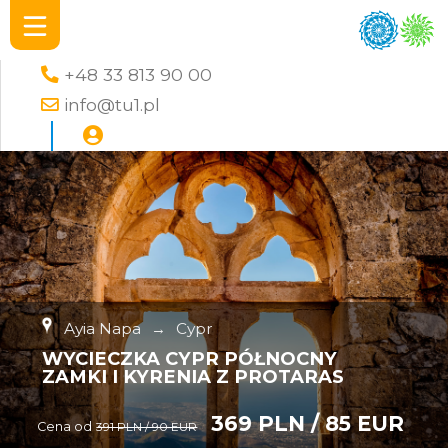
+48 33 813 90 00
info@tu1.pl
Ayia Napa
→
Cypr
WYCIECZKA CYPR PÓŁNOCNY
ZAMKI I KYRENIA Z PROTARAS
369 PLN / 85 EUR
Cena od
391 PLN / 90 EUR