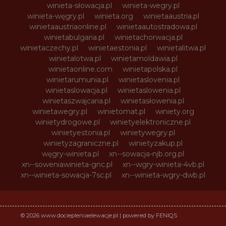
winieta-słowacja.pl
winieta-wegry.pl
winieta-węgry.pl
winieta.org
winietaaustria.pl
winietaaustriaonline.pl
winietaautostradowa.pl
winietabulgaria.pl
winietachorwacja.pl
winietaczechy.pl
winietaestonia.pl
winietalitwa.pl
winietalotwa.pl
winietamoldawia.pl
winietaonline.com
winietapolska.pl
winietarumunia.pl
winietaslovenia.pl
winietaslowacja.pl
winietaslowenia.pl
winietaszwajcaria.pl
winietasłowenia.pl
winietawegry.pl
winietomat.pl
winiety.org
winietydrogowe.pl
winietyelektroniczne.pl
winietyestonia.pl
winietywegry.pl
winietyzagraniczne.pl
winietyzakup.pl
węgry-winieta.pl
xn--sowacja-njb.org.pl
xn--soweniawinieta-gnc.pl
xn--wgry-winieta-4vb.pl
xn--winieta-sowacja-7sc.pl
xn--winieta-wgry-dwb.pl
© 2026 www.dociepleniaelewacje.pl | powered by FENIQS