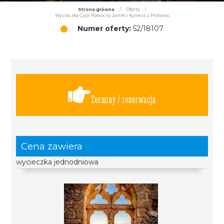
Strona główna
/
Oferta
/
Wycieczka Cypr Północny zamki i Kyrenia z Protaras
Numer oferty:
52/18107
Terminy / rezerwacja
Cena zawiera
wycieczka jednodniowa