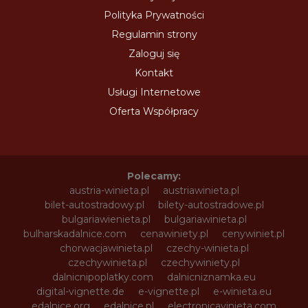
Polityka Prywatności
Regulamin strony
Zaloguj się
Kontakt
Usługi Internetowe
Oferta Współpracy
Polecamy:
austria-winieta.pl
austriawinieta.pl
bilet-autostradowy.pl
bilety-autostradowe.pl
bulgariawienieta.pl
bulgariawinieta.pl
bulharskadalnice.com
cenawiniety.pl
cenywiniet.pl
chorwacjawinieta.pl
czechy-winieta.pl
czechywinieta.pl
czechywiniety.pl
dalnicnipoplatky.com
dalnicniznamka.eu
digital-vignette.de
e-vignette.pl
e-winieta.eu
edalnice.org
edalnice.pl
electronicavinieta.com