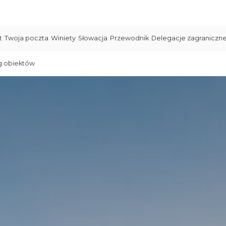
t
Twoja poczta
Winiety
Słowacja
Przewodnik
Delegacje zagraniczn
g obiektów