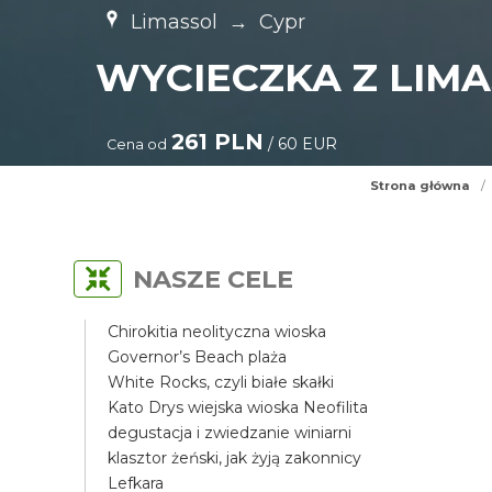
Limassol
→
Cypr
WYCIECZKA Z LIMA
261 PLN
/ 60 EUR
Cena od
Strona główna
/
NASZE CELE
Chirokitia neolityczna wioska
Governor’s Beach plaża
White Rocks, czyli białe skałki
Kato Drys wiejska wioska Neofilita
degustacja i zwiedzanie winiarni
klasztor żeński, jak żyją zakonnicy
Lefkara