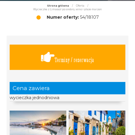
Strona główna
/
Oferta
/
Wycieczka z Limassol po srebro, wino i plaże marzeń
Numer oferty:
54/18107
Terminy / rezerwacja
Cena zawiera
wycieczka jednodniowa