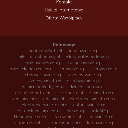
Kontakt
Usługi Internetowe
Oferta Współpracy
Polecamy:
austria-winieta.pl
austriawinieta.pl
bilet-autostradowy.pl
bilety-autostradowe.pl
bulgariawienieta.pl
bulgariawinieta.pl
bulharskadalnice.com
cenawiniety.pl
cenywiniet.pl
chorwacjawinieta.pl
czechy-winieta.pl
czechywinieta.pl
czechywiniety.pl
dalnicnipoplatky.com
dalnicniznamka.eu
digital-vignette.de
e-vignette.pl
e-winieta.eu
edalnice.org
edalnice.pl
electronicavinieta.com
electroniceviniete.com
estoniawinieta.pl
estonskadalnice.com
ewinieta.pl
info365.pl
litvadalnice.com
litwa-winieta.pl
litwawinieta.pl
livignotunel.pl
livignotunnel.com
lotvawinieta.pl