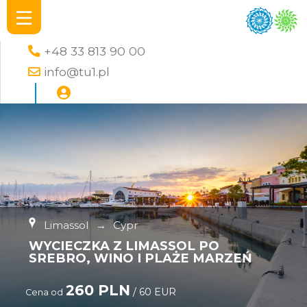
+48 33 813 90 00
info@tu1.pl
Limassol
→
Cypr
WYCIECZKA Z LIMASSOL PO
SREBRO, WINO I PLAŻE MARZEŃ
260 PLN
/ 60 EUR
Cena od