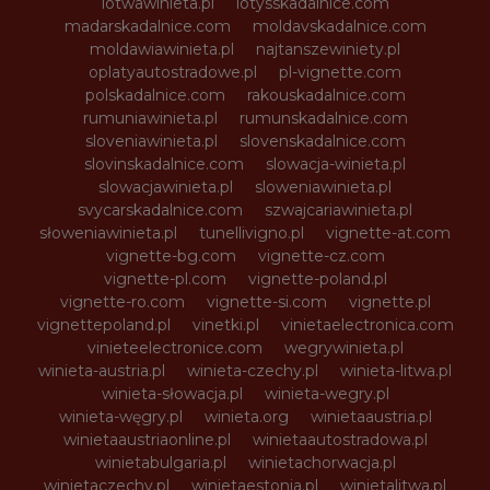
lotwawinieta.pl
lotysskadalnice.com
madarskadalnice.com
moldavskadalnice.com
moldawiawinieta.pl
najtanszewiniety.pl
oplatyautostradowe.pl
pl-vignette.com
polskadalnice.com
rakouskadalnice.com
rumuniawinieta.pl
rumunskadalnice.com
sloveniawinieta.pl
slovenskadalnice.com
slovinskadalnice.com
slowacja-winieta.pl
slowacjawinieta.pl
sloweniawinieta.pl
svycarskadalnice.com
szwajcariawinieta.pl
słoweniawinieta.pl
tunellivigno.pl
vignette-at.com
vignette-bg.com
vignette-cz.com
vignette-pl.com
vignette-poland.pl
vignette-ro.com
vignette-si.com
vignette.pl
vignettepoland.pl
vinetki.pl
vinietaelectronica.com
vinieteelectronice.com
wegrywinieta.pl
winieta-austria.pl
winieta-czechy.pl
winieta-litwa.pl
winieta-słowacja.pl
winieta-wegry.pl
winieta-węgry.pl
winieta.org
winietaaustria.pl
winietaaustriaonline.pl
winietaautostradowa.pl
winietabulgaria.pl
winietachorwacja.pl
winietaczechy.pl
winietaestonia.pl
winietalitwa.pl