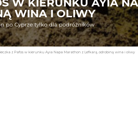
OS W KIERUNKU AYIA N
Ą WINA I OLIWY
n po Cyprze tylko dla podróżników
eczka z Pafos w kierunku Ayia Napa Marathon z Lefkarą, odrobiną wina i oliwy