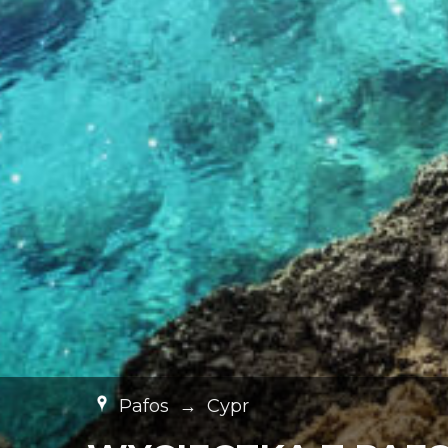
Pafos
→
Cypr