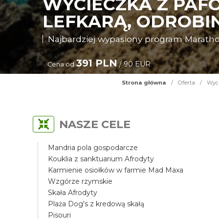
WYCIECZKA Z PAF
LEFKARĄ, ODROBIN
Najbardziej wypasiony program Maratho
391 PLN
/ 90 EUR
Cena od
Strona główna
/
Oferta
/
Wyci
NASZE CELE
Mandria pola gospodarcze
Kouklia z sanktuarium Afrodyty
Karmienie osiołków w farmie Mad Maxa
Wzgórze rzymskie
Skała Afrodyty
Plaża Dog's z kredową skałą
Pisouri