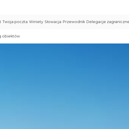
t
Twoja poczta
Winiety
Słowacja
Przewodnik
Delegacje zagraniczn
g obiektów