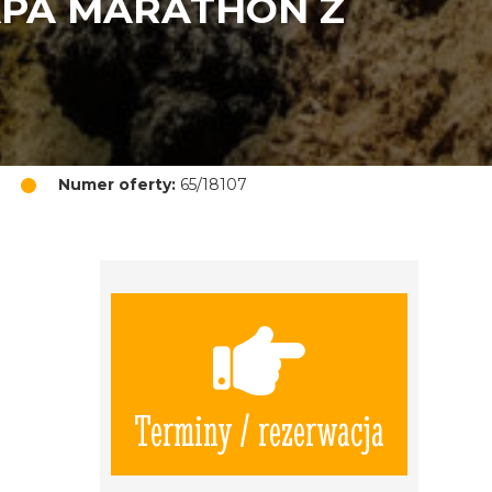
APA MARATHON Z
Numer oferty:
65/18107
Terminy / rezerwacja