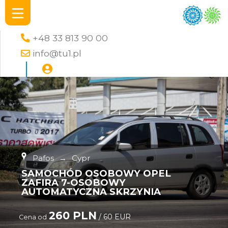
+48 33 813 90 00
info@tu1.pl
Pafos
→
Cypr
SAMOCHÓD OSOBOWY OPEL
ZAFIRA 7-OSOBOWY
AUTOMATYCZNA SKRZYNIA
260 PLN
/ 60 EUR
Cena od