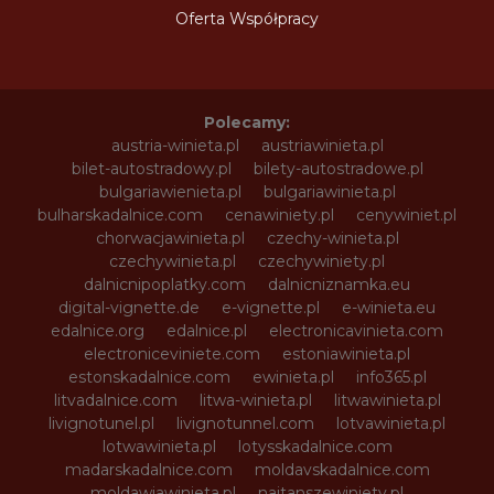
Oferta Współpracy
Polecamy:
austria-winieta.pl
austriawinieta.pl
bilet-autostradowy.pl
bilety-autostradowe.pl
bulgariawienieta.pl
bulgariawinieta.pl
bulharskadalnice.com
cenawiniety.pl
cenywiniet.pl
chorwacjawinieta.pl
czechy-winieta.pl
czechywinieta.pl
czechywiniety.pl
dalnicnipoplatky.com
dalnicniznamka.eu
digital-vignette.de
e-vignette.pl
e-winieta.eu
edalnice.org
edalnice.pl
electronicavinieta.com
electroniceviniete.com
estoniawinieta.pl
estonskadalnice.com
ewinieta.pl
info365.pl
litvadalnice.com
litwa-winieta.pl
litwawinieta.pl
livignotunel.pl
livignotunnel.com
lotvawinieta.pl
lotwawinieta.pl
lotysskadalnice.com
madarskadalnice.com
moldavskadalnice.com
moldawiawinieta.pl
najtanszewiniety.pl