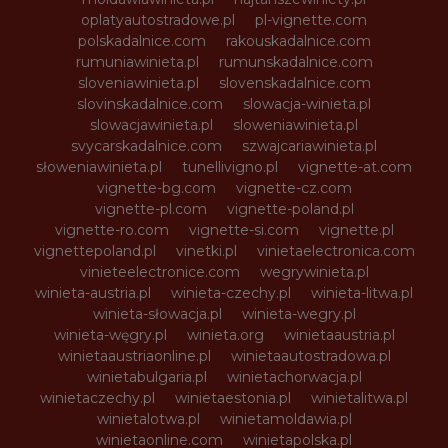
oplatyautostradowe.pl
pl-vignette.com
polskadalnice.com
rakouskadalnice.com
rumuniawinieta.pl
rumunskadalnice.com
sloveniawinieta.pl
slovenskadalnice.com
slovinskadalnice.com
slowacja-winieta.pl
slowacjawinieta.pl
sloweniawinieta.pl
svycarskadalnice.com
szwajcariawinieta.pl
słoweniawinieta.pl
tunellivigno.pl
vignette-at.com
vignette-bg.com
vignette-cz.com
vignette-pl.com
vignette-poland.pl
vignette-ro.com
vignette-si.com
vignette.pl
vignettepoland.pl
vinetki.pl
vinietaelectronica.com
vinieteelectronice.com
wegrywinieta.pl
winieta-austria.pl
winieta-czechy.pl
winieta-litwa.pl
winieta-słowacja.pl
winieta-wegry.pl
winieta-węgry.pl
winieta.org
winietaaustria.pl
winietaaustriaonline.pl
winietaautostradowa.pl
winietabulgaria.pl
winietachorwacja.pl
winietaczechy.pl
winietaestonia.pl
winietalitwa.pl
winietalotwa.pl
winietamoldawia.pl
winietaonline.com
winietapolska.pl