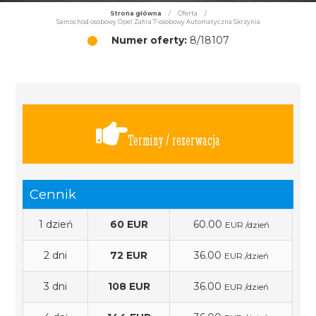
Strona główna
/
Oferta
/
Samochód osobowy Opel Zafira 7-osobowy Automatyczna Skrzynia
Numer oferty:
8/18107
Terminy / rezerwacja
Cennik
1 dzień
60 EUR
60.00
EUR /dzień
2 dni
72 EUR
36.00
EUR /dzień
3 dni
108 EUR
36.00
EUR /dzień