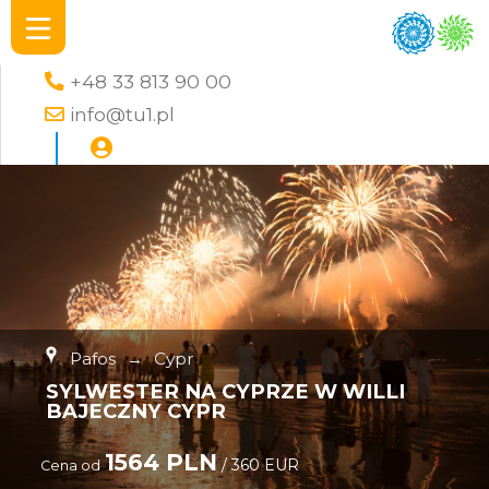
+48 33 813 90 00
info@tu1.pl
Pafos
→
Cypr
SYLWESTER NA CYPRZE W WILLI
BAJECZNY CYPR
1564 PLN
/ 360 EUR
Cena od