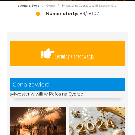
Strona główna
/
Oferta
/
Sylwester na Cyprze w Willi Bajeczny Cypr
Numer oferty:
89/18107
Terminy / rezerwacja
Cena zawiera
sylwester w willi w Pafos na Cyprze