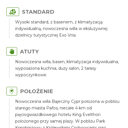
STANDARD
Wysoki standard, z basenem, z klimatyzacją
indywidualną, nowoczesna willa w eksluzywnej
dzielnicy turystycznej Exo Vrisi.
ATUTY
Nowoczesna willa, basen, klimatyzacja indywidualna,
wyposażona kuchnia, duży salon, 2 tarasy
wypoczynkowe.
POŁOŻENIE
Nowoczesna willa Bajeczny Cypr położona w pobliżu
starego miasta Pafos, niecałe 4 km od
pięciogwiazdkowego hotelu King Evelthon
położonego przy samej plaży. W pobliżu Park
Krajobrazowy z Królewskimi Grobowcami oraz