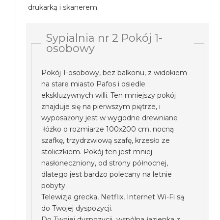
drukarką i skanerem.
Sypialnia nr 2 Pokój 1-
osobowy
Pokój 1-osobowy, bez balkonu, z widokiem
na stare miasto Pafos i osiedle
ekskluzywnych willi. Ten mniejszy pokój
znajduje się na pierwszym piętrze, i
wyposażony jest w wygodne drewniane
łóżko o rozmiarze 100x200 cm, nocną
szafkę, trzydrzwiową szafę, krzesło ze
stoliczkiem. Pokój ten jest mniej
nasłoneczniony, od strony północnej,
dlatego jest bardzo polecany na letnie
pobyty.
Telewizja grecka, Netflix, Internet Wi-Fi są
do Twojej dyspozycji.
Do Twojej dyspozycji wspólna łazienka z