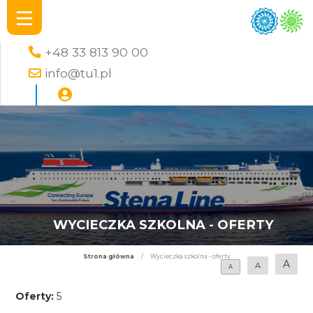
+48 33 813 90 00
info@tu1.pl
WYCIECZKA SZKOLNA - OFERTY
Strona główna
/
Wycieczka szkolna - oferty
A
A
A
Oferty:
5