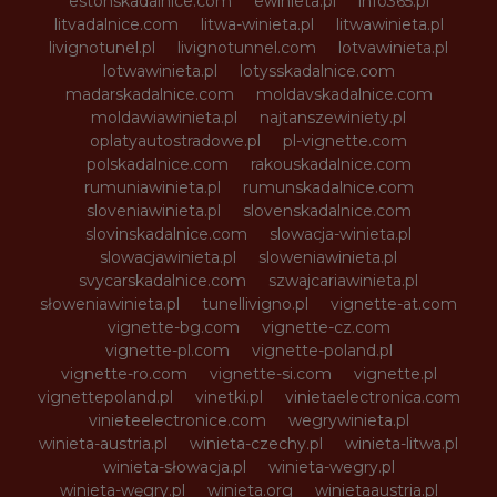
estonskadalnice.com
ewinieta.pl
info365.pl
litvadalnice.com
litwa-winieta.pl
litwawinieta.pl
livignotunel.pl
livignotunnel.com
lotvawinieta.pl
lotwawinieta.pl
lotysskadalnice.com
madarskadalnice.com
moldavskadalnice.com
moldawiawinieta.pl
najtanszewiniety.pl
oplatyautostradowe.pl
pl-vignette.com
polskadalnice.com
rakouskadalnice.com
rumuniawinieta.pl
rumunskadalnice.com
sloveniawinieta.pl
slovenskadalnice.com
slovinskadalnice.com
slowacja-winieta.pl
slowacjawinieta.pl
sloweniawinieta.pl
svycarskadalnice.com
szwajcariawinieta.pl
słoweniawinieta.pl
tunellivigno.pl
vignette-at.com
vignette-bg.com
vignette-cz.com
vignette-pl.com
vignette-poland.pl
vignette-ro.com
vignette-si.com
vignette.pl
vignettepoland.pl
vinetki.pl
vinietaelectronica.com
vinieteelectronice.com
wegrywinieta.pl
winieta-austria.pl
winieta-czechy.pl
winieta-litwa.pl
winieta-słowacja.pl
winieta-wegry.pl
winieta-węgry.pl
winieta.org
winietaaustria.pl