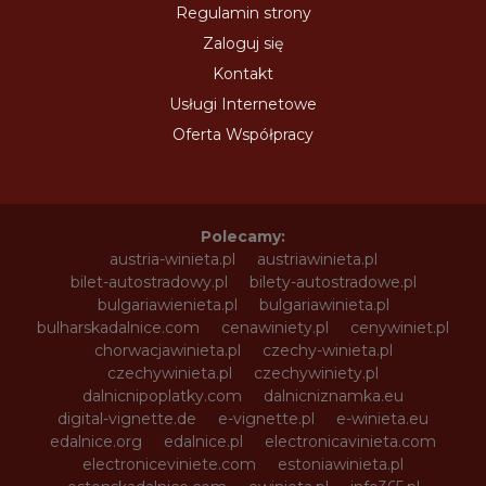
Regulamin strony
Zaloguj się
Kontakt
Usługi Internetowe
Oferta Współpracy
Polecamy:
austria-winieta.pl
austriawinieta.pl
bilet-autostradowy.pl
bilety-autostradowe.pl
bulgariawienieta.pl
bulgariawinieta.pl
bulharskadalnice.com
cenawiniety.pl
cenywiniet.pl
chorwacjawinieta.pl
czechy-winieta.pl
czechywinieta.pl
czechywiniety.pl
dalnicnipoplatky.com
dalnicniznamka.eu
digital-vignette.de
e-vignette.pl
e-winieta.eu
edalnice.org
edalnice.pl
electronicavinieta.com
electroniceviniete.com
estoniawinieta.pl