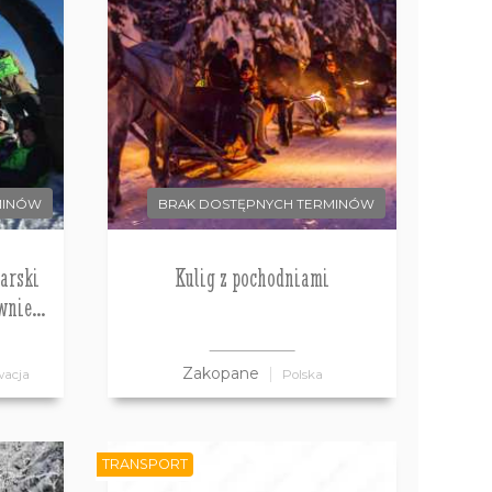
MINÓW
BRAK DOSTĘPNYCH TERMINÓW
arski
Kulig z pochodniami
wnie
Zakopane
wacja
Polska
TRANSPORT