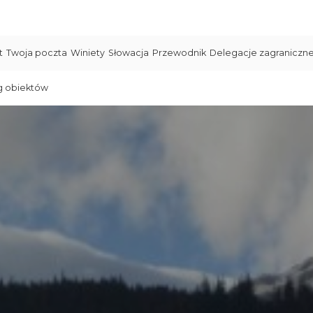
t
Twoja poczta
Winiety
Słowacja
Przewodnik
Delegacje zagraniczn
g obiektów