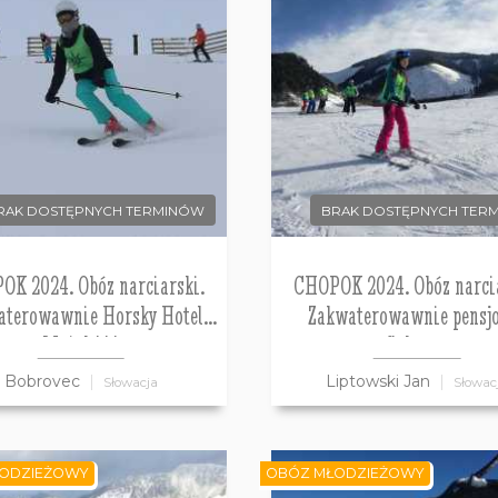
RAK DOSTĘPNYCH TERMINÓW
BRAK DOSTĘPNYCH TER
OK 2024. Obóz narciarski.
CHOPOK 2024. Obóz narcia
aterowawnie Horsky Hotel
Zakwaterowawnie pensj
Mnich***
Galanto.
Bobrovec
Liptowski Jan
Słowacja
Słowac
ODZIEŻOWY
OBÓZ MŁODZIEŻOWY