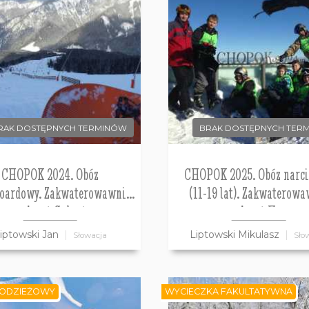
RAK DOSTĘPNYCH TERMINÓW
BRAK DOSTĘPNYCH TER
CHOPOK 2024. Obóz
CHOPOK 2025. Obóz narci
oardowy. Zakwaterowawnie
(11-19 lat). Zakwaterowa
pensjonat Galanto.
pensjonat Horec.
iptowski Jan
Liptowski Mikulasz
Słowacja
Sło
ODZIEŻOWY
WYCIECZKA FAKULTATYWNA