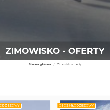
ZIMOWISKO - OFERTY
Strona główna
/
Zimowisko - oferty
ODZIEŻOWY
OBÓZ MŁODZIEŻOWY