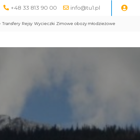
+48 33 813 90 00
info@tu1.pl
e
Transfery
Rejsy
Wycieczki
Zimowe obozy młodzieżowe