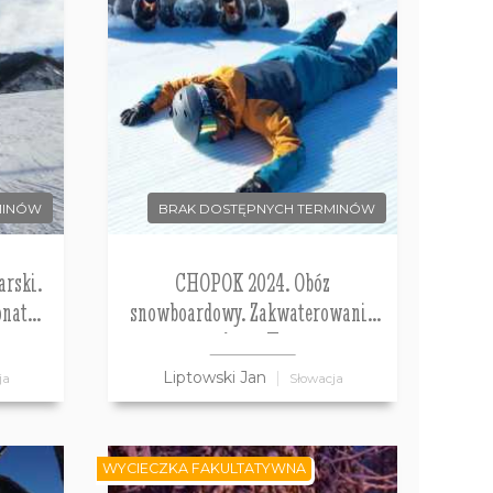
MINÓW
BRAK DOSTĘPNYCH TERMINÓW
rski.
CHOPOK 2024. Obóz
onat
snowboardowy. Zakwaterowanie
pensjonat Horec.
Liptowski Jan
ja
Słowacja
WYCIECZKA FAKULTATYWNA