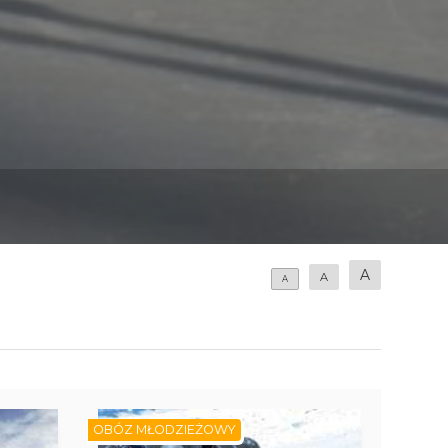
A
A
A
OBÓZ MŁODZIEŻOWY