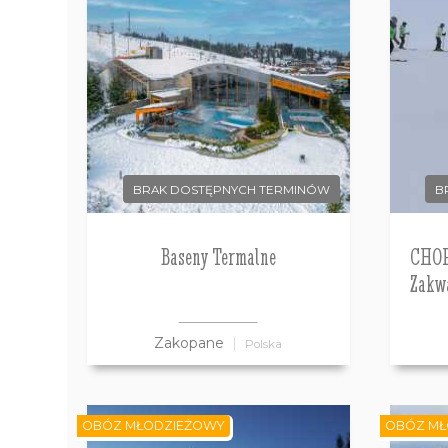
BRAK DOSTĘPNYCH TERMINÓW
B
Baseny Termalne
CHOP
Zakw
Zakopane
Polska
OBÓZ MŁODZIEŻOWY
OBÓZ MŁ