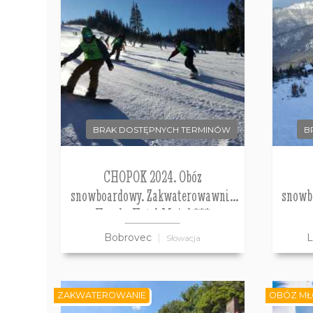
BRAK DOSTĘPNYCH TERMINÓW
B
CHOPOK 2024. Obóz
snowboardowy. Zakwaterowawnie
snowb
Horsky Hotel Mnich***
Bobrovec
L
Słowacja
ZAKWATEROWANIE
OBÓZ MŁ