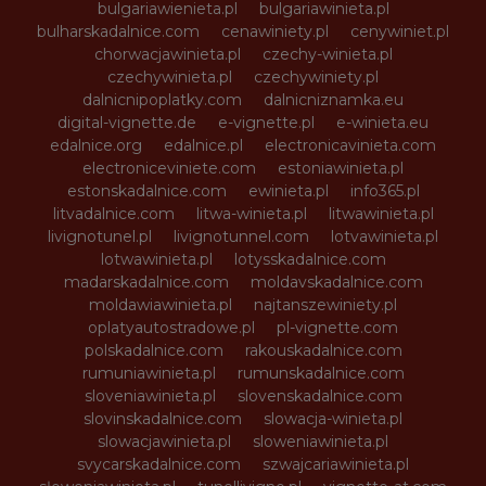
bulgariawienieta.pl
bulgariawinieta.pl
bulharskadalnice.com
cenawiniety.pl
cenywiniet.pl
chorwacjawinieta.pl
czechy-winieta.pl
czechywinieta.pl
czechywiniety.pl
dalnicnipoplatky.com
dalnicniznamka.eu
digital-vignette.de
e-vignette.pl
e-winieta.eu
edalnice.org
edalnice.pl
electronicavinieta.com
electroniceviniete.com
estoniawinieta.pl
estonskadalnice.com
ewinieta.pl
info365.pl
litvadalnice.com
litwa-winieta.pl
litwawinieta.pl
livignotunel.pl
livignotunnel.com
lotvawinieta.pl
lotwawinieta.pl
lotysskadalnice.com
madarskadalnice.com
moldavskadalnice.com
moldawiawinieta.pl
najtanszewiniety.pl
oplatyautostradowe.pl
pl-vignette.com
polskadalnice.com
rakouskadalnice.com
rumuniawinieta.pl
rumunskadalnice.com
sloveniawinieta.pl
slovenskadalnice.com
slovinskadalnice.com
slowacja-winieta.pl
slowacjawinieta.pl
sloweniawinieta.pl
svycarskadalnice.com
szwajcariawinieta.pl