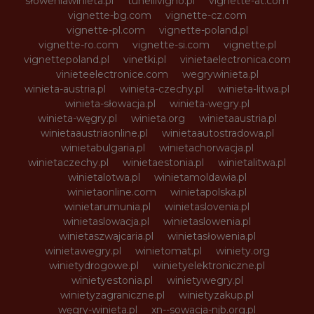
słoweniawinieta.pl
tunellivigno.pl
vignette-at.com
vignette-bg.com
vignette-cz.com
vignette-pl.com
vignette-poland.pl
vignette-ro.com
vignette-si.com
vignette.pl
vignettepoland.pl
vinetki.pl
vinietaelectronica.com
vinieteelectronice.com
wegrywinieta.pl
winieta-austria.pl
winieta-czechy.pl
winieta-litwa.pl
winieta-słowacja.pl
winieta-wegry.pl
winieta-węgry.pl
winieta.org
winietaaustria.pl
winietaaustriaonline.pl
winietaautostradowa.pl
winietabulgaria.pl
winietachorwacja.pl
winietaczechy.pl
winietaestonia.pl
winietalitwa.pl
winietalotwa.pl
winietamoldawia.pl
winietaonline.com
winietapolska.pl
winietarumunia.pl
winietaslovenia.pl
winietaslowacja.pl
winietaslowenia.pl
winietaszwajcaria.pl
winietasłowenia.pl
winietawegry.pl
winietomat.pl
winiety.org
winietydrogowe.pl
winietyelektroniczne.pl
winietyestonia.pl
winietywegry.pl
winietyzagraniczne.pl
winietyzakup.pl
węgry-winieta.pl
xn--sowacja-njb.org.pl