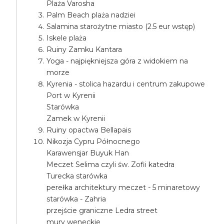
Plaża Varosha
Palm Beach plaża nadziei
Salamina starożytne miasto (2.5 eur wstęp)
Iskele plaża
Ruiny Zamku Kantara
Yoga - najpiękniejsza góra z widokiem na
morze
Kyrenia - stolica hazardu i centrum zakupowe
Port w Kyrenii
Starówka
Zamek w Kyrenii
Ruiny opactwa Bellapais
Nikozja Cypru Północnego
Karawensjar Buyuk Han
Meczet Selima czyli św. Zofii katedra
Turecka starówka
perełka architektury meczet - 5 minaretowy
starówka - Zahria
przejście graniczne Ledra street
mury weneckie