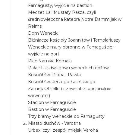
Famagusty, wyjście na bastion
Meczet Lali Mustafy Pasza, czyli
średniowiecczna katedra Notre Damm jak w
Reims
Dom Wenecki
Bliźniacze kościoły Joannitów i Templariuszy
Weneckie mury obronne w Famaguście -
wyjście na port
Plac Namika Kemala
Pałac Luisdwugów i weneckich dożów
Kościół św. Piotra i Pawła
Kościół św. Jerzego Łacińskiego
Zamek Othello (z zewnątrz, opcjonalnie
wewnątrz)
Stadion w Famaguście
Bastion w Famaguście
Trzy bramy weneckie do Famagusty
Miasto duchów - Varosha
Urbex, czyli zespół miejski Varoha