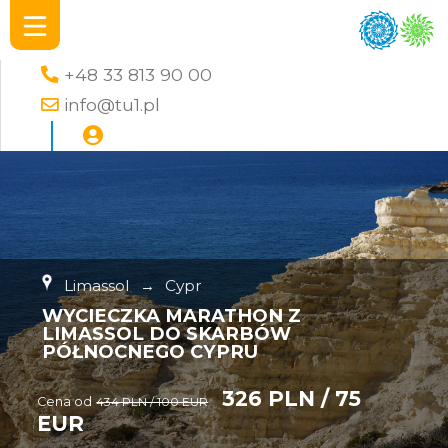
+48 33 813 90 00
info@tu1.pl
Limassol
→
Cypr
WYCIECZKA MARATHON Z
LIMASSOL DO SKARBÓW
PÓŁNOCNEGO CYPRU
326 PLN / 75
Cena od
434 PLN / 100 EUR
EUR