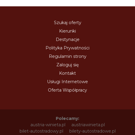
Szukaj oferty
Kierunki
Destynacje
Polityka Prywatności
Regulamin strony
Zaloguj się
Kontakt
Usługi Internetowe
Oferta Współpracy
Polecamy:
austria-winieta.pl
austriawinieta.pl
bilet-autostradowy.pl
bilety-autostradowe.pl