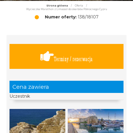
Strona główna
/
Oferta
/
Wycieczka Marathon z Limassol do skarbów Północnego Cypru
Numer oferty:
138/18107
Terminy / rezerwacja
Cena zawiera
Uczestnik