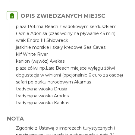
OPIS ZWIEDZANYCH MIEJSC
plaża Potima Beach z widokowym serduszkiem
Łaźnie Adonisa (czas wolny na pływanie 45 min)
wrak Endro III Shipwreck
jaskinie morskie i skały kredowe Sea Caves
klif White River
kanion (wąwóz) Avakas
plaża żółwi np.Lara Beach miejsce wylęgu żółwi
degustacja w winiarni (opcjonalnie 6 euro za osobę)
safari po parku narodowym Akamas
tradycyjna wioska Drusia
tradycyjna wioska Arodes
tradycyjna wioska Katikas
NOTA
Zgodnie z Ustawą o imprezach turystycznych i