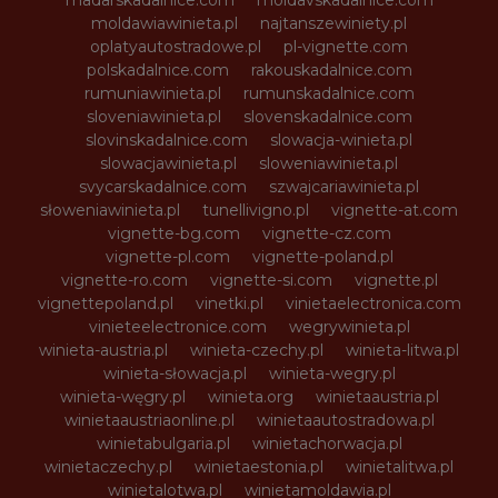
madarskadalnice.com
moldavskadalnice.com
moldawiawinieta.pl
najtanszewiniety.pl
oplatyautostradowe.pl
pl-vignette.com
polskadalnice.com
rakouskadalnice.com
rumuniawinieta.pl
rumunskadalnice.com
sloveniawinieta.pl
slovenskadalnice.com
slovinskadalnice.com
slowacja-winieta.pl
slowacjawinieta.pl
sloweniawinieta.pl
svycarskadalnice.com
szwajcariawinieta.pl
słoweniawinieta.pl
tunellivigno.pl
vignette-at.com
vignette-bg.com
vignette-cz.com
vignette-pl.com
vignette-poland.pl
vignette-ro.com
vignette-si.com
vignette.pl
vignettepoland.pl
vinetki.pl
vinietaelectronica.com
vinieteelectronice.com
wegrywinieta.pl
winieta-austria.pl
winieta-czechy.pl
winieta-litwa.pl
winieta-słowacja.pl
winieta-wegry.pl
winieta-węgry.pl
winieta.org
winietaaustria.pl
winietaaustriaonline.pl
winietaautostradowa.pl
winietabulgaria.pl
winietachorwacja.pl
winietaczechy.pl
winietaestonia.pl
winietalitwa.pl
winietalotwa.pl
winietamoldawia.pl