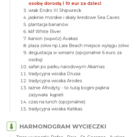
osobę dorosłą i 10 eur za dzieci
wrak Endro III Shipwreck
jaskinie morskie i skały kredowe Sea Caves
plantacja bananów
klif White River
kanion (wąwóz) Avakas
plaża żółwi np.Lara Beach miejsce wylęgu żółwi
degustacja w winiarni (opcjonalnie 6 euro za
osobę)
safari po parku narodowym Akamas
tradycyjna wioska Drusia
tradycyjna wioska Arodes
łaźnie Afrodyty - to tutaj bogini piękna
zażywała kąpieli
czas na lunch (opcjonalnie)
tradycyjna wioska Katikas
HARMONOGRAM WYCIECZKI