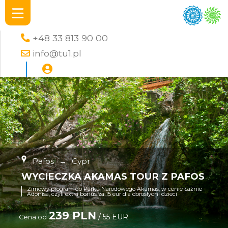
+48 33 813 90 00
info@tu1.pl
Pafos
→
Cypr
WYCIECZKA AKAMAS TOUR Z PAFOS
Zimowy program do Parku Narodowego Akamas, w cenie Łaźnie
Adonisa, czyli extra bonus za 15 eur dla dorosłychi dzieci
239 PLN
/ 55 EUR
Cena od