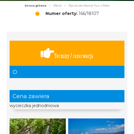
Strona główna
/
Oferta
/
Wycieczka Akamas Tour z Pafos
Numer oferty:
166/18107
Terminy / rezerwacja
O
Cena zawiera
wycieczka jednodniowa