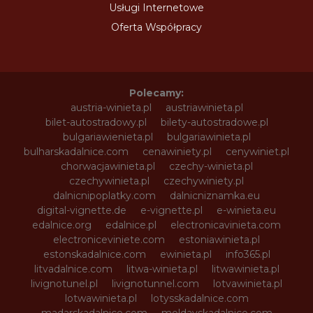
Usługi Internetowe
Oferta Współpracy
Polecamy:
austria-winieta.pl
austriawinieta.pl
bilet-autostradowy.pl
bilety-autostradowe.pl
bulgariawienieta.pl
bulgariawinieta.pl
bulharskadalnice.com
cenawiniety.pl
cenywiniet.pl
chorwacjawinieta.pl
czechy-winieta.pl
czechywinieta.pl
czechywiniety.pl
dalnicnipoplatky.com
dalnicniznamka.eu
digital-vignette.de
e-vignette.pl
e-winieta.eu
edalnice.org
edalnice.pl
electronicavinieta.com
electroniceviniete.com
estoniawinieta.pl
estonskadalnice.com
ewinieta.pl
info365.pl
litvadalnice.com
litwa-winieta.pl
litwawinieta.pl
livignotunel.pl
livignotunnel.com
lotvawinieta.pl
lotwawinieta.pl
lotysskadalnice.com