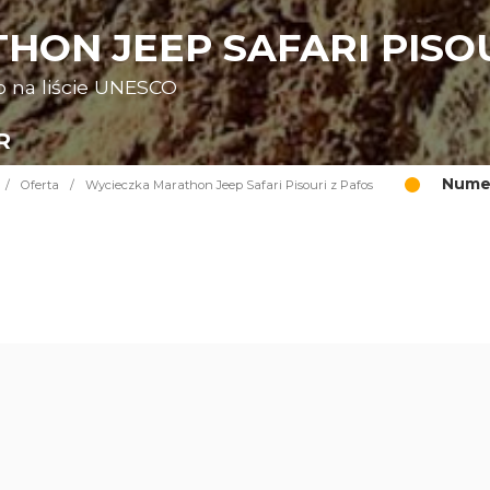
ON JEEP SAFARI PISOU
o na liście UNESCO
R
Numer
/
Oferta
/
Wycieczka Marathon Jeep Safari Pisouri z Pafos