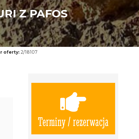
RI Z PAFOS
 oferty:
2/18107
Terminy / rezerwacja