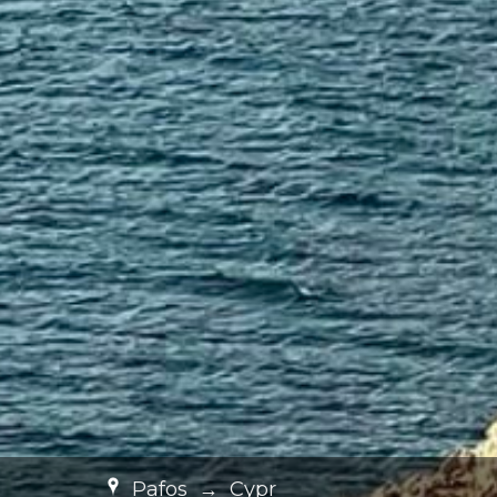
Pafos
→
Cypr