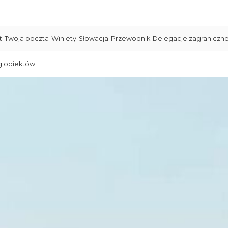
t
Twoja poczta
Winiety
Słowacja
Przewodnik
Delegacje zagraniczn
g obiektów