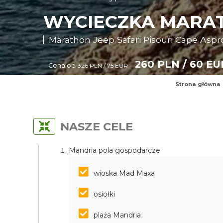
WYCIECZKA MARATH
Marathon Jeep Safari Pisouri Cape Aspr
260 PLN / 60 EU
Cena od
326 PLN / 75 EUR
Strona główna
NASZE CELE
Mandria pola gospodarcze
wioska Mad Maxa
osiołki
plaża Mandria