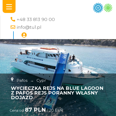
+48 33 813 90 00
info@tu1.pl
Pafos
→
Cypr
WYCIECZKA REJS NA BLUE LAGOON
Z PAFOS REJS PORANNY WŁASNY
DOJAZD
87 PLN
/ 20 EUR
Cena od