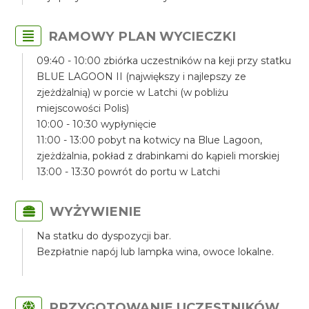
RAMOWY PLAN WYCIECZKI
09:40 - 10:00 zbiórka uczestników na keji przy statku
BLUE LAGOON II (największy i najlepszy ze
zjeżdżalnią) w porcie w Latchi (w pobliżu
miejscowości Polis)
10:00 - 10:30 wypłynięcie
11:00 - 13:00 pobyt na kotwicy na Blue Lagoon,
zjeżdżalnia, pokład z drabinkami do kąpieli morskiej
13:00 - 13:30 powrót do portu w Latchi
WYŻYWIENIE
Na statku do dyspozycji bar.
Bezpłatnie napój lub lampka wina, owoce lokalne.
PRZYGOTOWANIE UCZESTNIKÓW