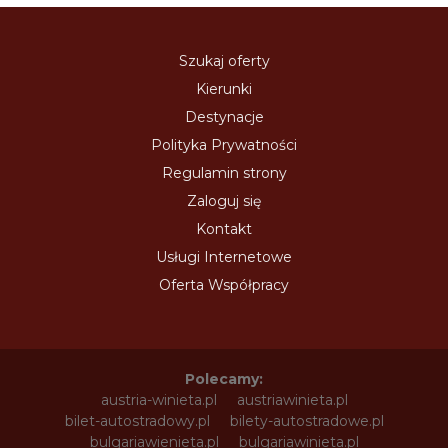
Szukaj oferty
Kierunki
Destynacje
Polityka Prywatności
Regulamin strony
Zaloguj się
Kontakt
Usługi Internetowe
Oferta Współpracy
Polecamy:
austria-winieta.pl
austriawinieta.pl
bilet-autostradowy.pl
bilety-autostradowe.pl
bulgariawienieta.pl
bulgariawinieta.pl