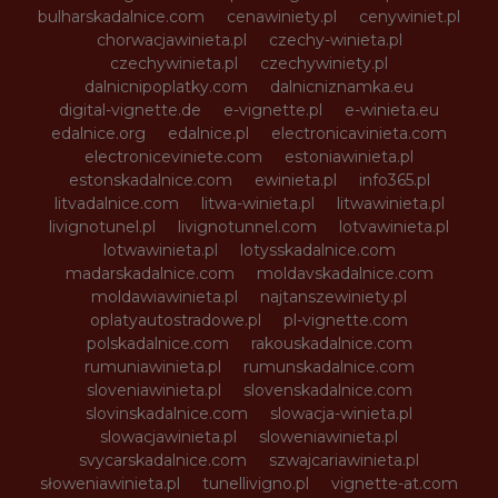
bulharskadalnice.com
cenawiniety.pl
cenywiniet.pl
chorwacjawinieta.pl
czechy-winieta.pl
czechywinieta.pl
czechywiniety.pl
dalnicnipoplatky.com
dalnicniznamka.eu
digital-vignette.de
e-vignette.pl
e-winieta.eu
edalnice.org
edalnice.pl
electronicavinieta.com
electroniceviniete.com
estoniawinieta.pl
estonskadalnice.com
ewinieta.pl
info365.pl
litvadalnice.com
litwa-winieta.pl
litwawinieta.pl
livignotunel.pl
livignotunnel.com
lotvawinieta.pl
lotwawinieta.pl
lotysskadalnice.com
madarskadalnice.com
moldavskadalnice.com
moldawiawinieta.pl
najtanszewiniety.pl
oplatyautostradowe.pl
pl-vignette.com
polskadalnice.com
rakouskadalnice.com
rumuniawinieta.pl
rumunskadalnice.com
sloveniawinieta.pl
slovenskadalnice.com
slovinskadalnice.com
slowacja-winieta.pl
slowacjawinieta.pl
sloweniawinieta.pl
svycarskadalnice.com
szwajcariawinieta.pl
słoweniawinieta.pl
tunellivigno.pl
vignette-at.com