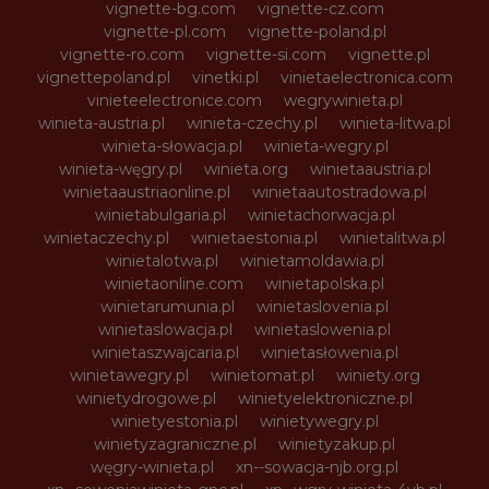
vignette-bg.com
vignette-cz.com
vignette-pl.com
vignette-poland.pl
vignette-ro.com
vignette-si.com
vignette.pl
vignettepoland.pl
vinetki.pl
vinietaelectronica.com
vinieteelectronice.com
wegrywinieta.pl
winieta-austria.pl
winieta-czechy.pl
winieta-litwa.pl
winieta-słowacja.pl
winieta-wegry.pl
winieta-węgry.pl
winieta.org
winietaaustria.pl
winietaaustriaonline.pl
winietaautostradowa.pl
winietabulgaria.pl
winietachorwacja.pl
winietaczechy.pl
winietaestonia.pl
winietalitwa.pl
winietalotwa.pl
winietamoldawia.pl
winietaonline.com
winietapolska.pl
winietarumunia.pl
winietaslovenia.pl
winietaslowacja.pl
winietaslowenia.pl
winietaszwajcaria.pl
winietasłowenia.pl
winietawegry.pl
winietomat.pl
winiety.org
winietydrogowe.pl
winietyelektroniczne.pl
winietyestonia.pl
winietywegry.pl
winietyzagraniczne.pl
winietyzakup.pl
węgry-winieta.pl
xn--sowacja-njb.org.pl