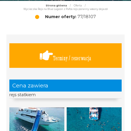
Strona główna
/
Oferta
/
Wycieczka Rejs na Blue Lagoon z Pafos rejs poranny własny dojazd
Numer oferty:
77/18107
Terminy / rezerwacja
Cena zawiera
rejs statkiem