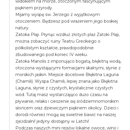
widokiem na morze, otoczonym fascynującym
pięknem przyrody.
Mijamy wyspę św. Jerzego z wyjątkowym
otoczeniem. Będziesz pod wrażeniem jego boskiej
natury.
Zatoka Plaji. Płynąc wzdłuż złotych plaż Zatoki Plaji,
można zobaczyć ruiny Teatru Greckiego o
półkolistym kształcie, prawdopodobnie
zbudowanego pod koniec IV wieku.
Zatoka Manolis z imponująco bogatą, błękitną wodą,
otoczona wystającymi formacjami skalnymi, słynie z
morskich jaskiń. Miejsce docelowe Błękitna Laguna
(Chamili). Wyspa Chamili, lepiej znana jako Błękitna
Laguna, słynie z czystych, krystalicznie czystych
wód. Tutaj masz wystarczająco dużo czasu na
pływanie, relaks i cieszenie się śródziemnomorskim
słońcem oraz dziewiczym pięknem okolicy. Dzieci i
dorośli również mogą się świetnie bawić na naszej
zjeżdżalni! jedyny dostępny w Latchi!
Podczas naszych mini rejsów lokalne owoce, wino i