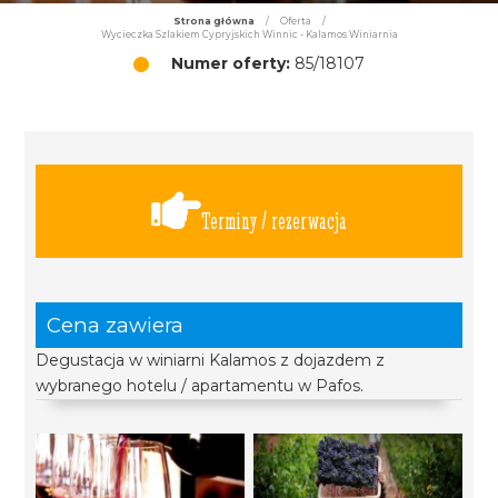
Strona główna
/
Oferta
/
Wycieczka Szlakiem Cypryjskich Winnic - Kalamos Winiarnia
Numer oferty:
85/18107
Terminy / rezerwacja
Cena zawiera
Degustacja w winiarni Kalamos z dojazdem z
wybranego hotelu / apartamentu w Pafos.