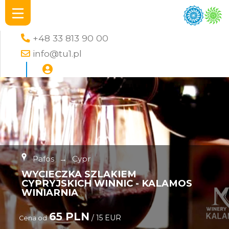
+48 33 813 90 00
info@tu1.pl
Pafos
→
Cypr
WYCIECZKA SZLAKIEM
CYPRYJSKICH WINNIC - KALAMOS
WINIARNIA
65 PLN
/ 15 EUR
Cena od