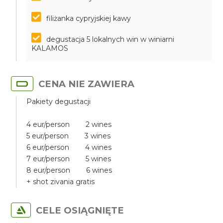
filiżanka cypryjskiej kawy
degustacja 5 lokalnych win w winiarni
KALAMOS
CENA NIE ZAWIERA
Pakiety degustacji
4 eur/person 2 wines
5 eur/person 3 wines
6 eur/person 4 wines
7 eur/person 5 wines
8 eur/person 6 wines
+ shot zivania gratis
CELE OSIĄGNIĘTE