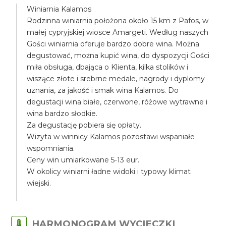
Winiarnia Kalamos
Rodzinna winiarnia położona około 15 km z Pafos, w
małej cypryjskiej wiosce Amargeti. Według naszych
Gości winiarnia oferuje bardzo dobre wina. Można
degustować, można kupić wina, do dyspozycji Gości
miła obsługa, dbająca o Klienta, kilka stolików i
wiszące złote i srebrne medale, nagrody i dyplomy
uznania, za jakość i smak wina Kalamos. Do
degustacji wina białe, czerwone, różowe wytrawne i
wina bardzo słodkie.
Za degustację pobiera się opłaty.
Wizyta w winnicy Kalamos pozostawi wspaniałe
wspomniania.
Ceny win umiarkowane 5-13 eur.
W okolicy winiarni ładne widoki i typowy klimat
wiejski.
HARMONOGRAM WYCIECZKI