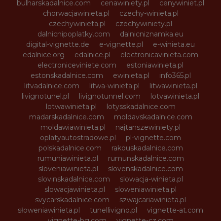
bulharskadalnice.com
cenawiniety.pl
cenywiniet.pl
chorwacjawinieta.pl
czechy-winieta.pl
czechywinieta.pl
czechywiniety.pl
dalnicnipoplatky.com
dalnicniznamka.eu
digital-vignette.de
e-vignette.pl
e-winieta.eu
edalnice.org
edalnice.pl
electronicavinieta.com
electroniceviniete.com
estoniawinieta.pl
estonskadalnice.com
ewinieta.pl
info365.pl
litvadalnice.com
litwa-winieta.pl
litwawinieta.pl
livignotunel.pl
livignotunnel.com
lotvawinieta.pl
lotwawinieta.pl
lotysskadalnice.com
madarskadalnice.com
moldavskadalnice.com
moldawiawinieta.pl
najtanszewiniety.pl
oplatyautostradowe.pl
pl-vignette.com
polskadalnice.com
rakouskadalnice.com
rumuniawinieta.pl
rumunskadalnice.com
sloveniawinieta.pl
slovenskadalnice.com
slovinskadalnice.com
slowacja-winieta.pl
slowacjawinieta.pl
sloweniawinieta.pl
svycarskadalnice.com
szwajcariawinieta.pl
słoweniawinieta.pl
tunellivigno.pl
vignette-at.com
vignette-bg.com
vignette-cz.com