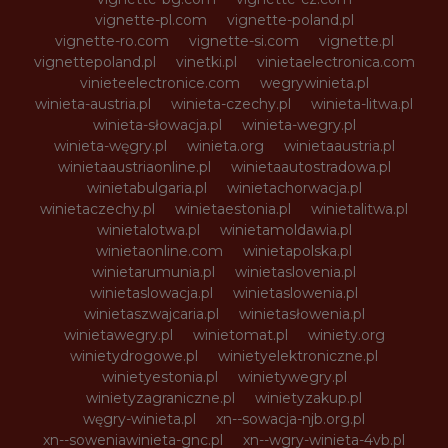
vignette-pl.com
vignette-poland.pl
vignette-ro.com
vignette-si.com
vignette.pl
vignettepoland.pl
vinetki.pl
vinietaelectronica.com
vinieteelectronice.com
wegrywinieta.pl
winieta-austria.pl
winieta-czechy.pl
winieta-litwa.pl
winieta-słowacja.pl
winieta-wegry.pl
winieta-węgry.pl
winieta.org
winietaaustria.pl
winietaaustriaonline.pl
winietaautostradowa.pl
winietabulgaria.pl
winietachorwacja.pl
winietaczechy.pl
winietaestonia.pl
winietalitwa.pl
winietalotwa.pl
winietamoldawia.pl
winietaonline.com
winietapolska.pl
winietarumunia.pl
winietaslovenia.pl
winietaslowacja.pl
winietaslowenia.pl
winietaszwajcaria.pl
winietasłowenia.pl
winietawegry.pl
winietomat.pl
winiety.org
winietydrogowe.pl
winietyelektroniczne.pl
winietyestonia.pl
winietywegry.pl
winietyzagraniczne.pl
winietyzakup.pl
węgry-winieta.pl
xn--sowacja-njb.org.pl
xn--soweniawinieta-gnc.pl
xn--wgry-winieta-4vb.pl