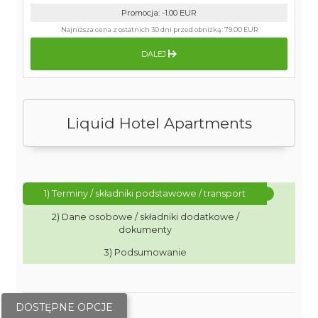
Promocja
:
-1.00
EUR
Najniższa cena z ostatnich 30 dni przed obniżką:
79.00 EUR
DALEJ
Liquid Hotel Apartments
1) Terminy / składniki podstawowe / transport
2) Dane osobowe / składniki dodatkowe /
dokumenty
3) Podsumowanie
DOSTĘPNE OPCJE