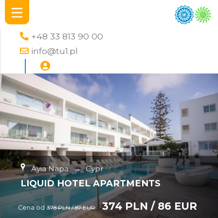
+48 33 813 90 00
info@tu1.pl
Ayia Napa
→
Cypr
LIQUID HOTEL APARTMENTS
374 PLN / 86 EUR
Cena od
378 PLN / 87 EUR