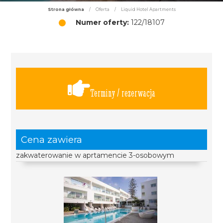
Strona główna
/
Oferta
/
Liquid Hotel Apartments
Numer oferty:
122/18107
Terminy / rezerwacja
Cena zawiera
zakwaterowanie w aprtamencie 3-osobowym