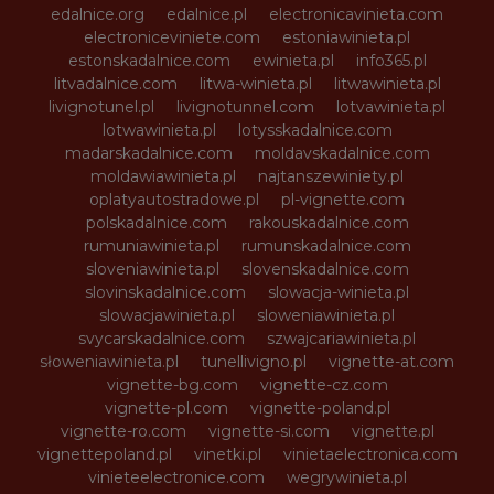
edalnice.org
edalnice.pl
electronicavinieta.com
electroniceviniete.com
estoniawinieta.pl
estonskadalnice.com
ewinieta.pl
info365.pl
litvadalnice.com
litwa-winieta.pl
litwawinieta.pl
livignotunel.pl
livignotunnel.com
lotvawinieta.pl
lotwawinieta.pl
lotysskadalnice.com
madarskadalnice.com
moldavskadalnice.com
moldawiawinieta.pl
najtanszewiniety.pl
oplatyautostradowe.pl
pl-vignette.com
polskadalnice.com
rakouskadalnice.com
rumuniawinieta.pl
rumunskadalnice.com
sloveniawinieta.pl
slovenskadalnice.com
slovinskadalnice.com
slowacja-winieta.pl
slowacjawinieta.pl
sloweniawinieta.pl
svycarskadalnice.com
szwajcariawinieta.pl
słoweniawinieta.pl
tunellivigno.pl
vignette-at.com
vignette-bg.com
vignette-cz.com
vignette-pl.com
vignette-poland.pl
vignette-ro.com
vignette-si.com
vignette.pl
vignettepoland.pl
vinetki.pl
vinietaelectronica.com
vinieteelectronice.com
wegrywinieta.pl