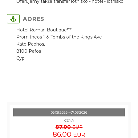
Oferujemy także transfer lotnisko - hotel - lotnisko.
ADRES
Hotel Roman Boutique***
Promitheos 1 & Tombs of the Kings Ave
Kato Paphos,
8100 Pafos
Cyp
06.08.2026 - 07.08.2026
CENA
87.00
EUR
86.00
EUR