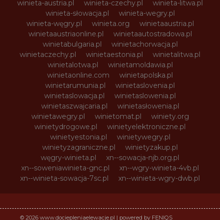
winieta-austria.pl
winieta-czechy.pl
winieta-litwa.pl
winieta-słowacja.pl
winieta-wegry.pl
winieta-węgry.pl
winieta.org
winietaaustria.pl
winietaaustriaonline.pl
winietaautostradowa.pl
winietabulgaria.pl
winietachorwacja.pl
winietaczechy.pl
winietaestonia.pl
winietalitwa.pl
winietalotwa.pl
winietamoldawia.pl
winietaonline.com
winietapolska.pl
winietarumunia.pl
winietaslovenia.pl
winietaslowacja.pl
winietaslowenia.pl
winietaszwajcaria.pl
winietasłowenia.pl
winietawegry.pl
winietomat.pl
winiety.org
winietydrogowe.pl
winietyelektroniczne.pl
winietyestonia.pl
winietywegry.pl
winietyzagraniczne.pl
winietyzakup.pl
węgry-winieta.pl
xn--sowacja-njb.org.pl
xn--soweniawinieta-gnc.pl
xn--wgry-winieta-4vb.pl
xn--winieta-sowacja-7sc.pl
xn--winieta-wgry-dwb.pl
© 2026 www.dociepleniaelewacje.pl | powered by FENIQS