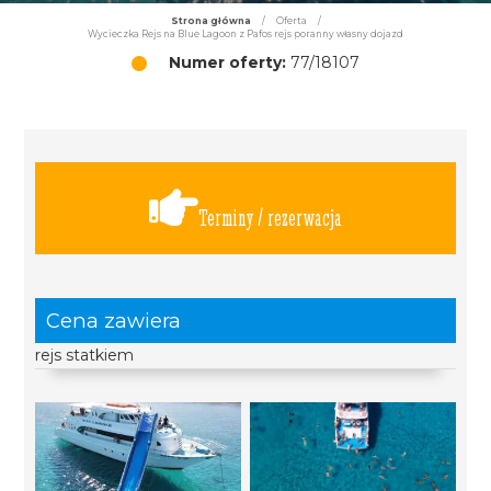
Strona główna
/
Oferta
/
Wycieczka Rejs na Blue Lagoon z Pafos rejs poranny własny dojazd
Numer oferty:
77/18107
Terminy / rezerwacja
Cena zawiera
rejs statkiem