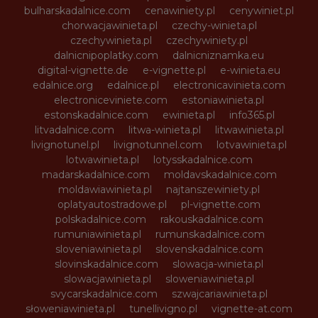
bulharskadalnice.com
cenawiniety.pl
cenywiniet.pl
chorwacjawinieta.pl
czechy-winieta.pl
czechywinieta.pl
czechywiniety.pl
dalnicnipoplatky.com
dalnicniznamka.eu
digital-vignette.de
e-vignette.pl
e-winieta.eu
edalnice.org
edalnice.pl
electronicavinieta.com
electroniceviniete.com
estoniawinieta.pl
estonskadalnice.com
ewinieta.pl
info365.pl
litvadalnice.com
litwa-winieta.pl
litwawinieta.pl
livignotunel.pl
livignotunnel.com
lotvawinieta.pl
lotwawinieta.pl
lotysskadalnice.com
madarskadalnice.com
moldavskadalnice.com
moldawiawinieta.pl
najtanszewiniety.pl
oplatyautostradowe.pl
pl-vignette.com
polskadalnice.com
rakouskadalnice.com
rumuniawinieta.pl
rumunskadalnice.com
sloveniawinieta.pl
slovenskadalnice.com
slovinskadalnice.com
slowacja-winieta.pl
slowacjawinieta.pl
sloweniawinieta.pl
svycarskadalnice.com
szwajcariawinieta.pl
słoweniawinieta.pl
tunellivigno.pl
vignette-at.com