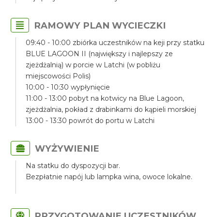
RAMOWY PLAN WYCIECZKI
09:40 - 10:00 zbiórka uczestników na keji przy statku
BLUE LAGOON II (największy i najlepszy ze
zjeżdżalnią) w porcie w Latchi (w pobliżu
miejscowości Polis)
10:00 - 10:30 wypłynięcie
11:00 - 13:00 pobyt na kotwicy na Blue Lagoon,
zjeżdżalnia, pokład z drabinkami do kąpieli morskiej
13:00 - 13:30 powrót do portu w Latchi
WYŻYWIENIE
Na statku do dyspozycji bar.
Bezpłatnie napój lub lampka wina, owoce lokalne.
PRZYGOTOWANIE UCZESTNIKÓW