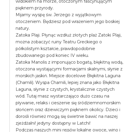
widokiem na morze, otoczonym fascynującym
pięknem przyrody.
Mijamy wyspę św. Jerzego z wyjątkowym
otoczeniem. Będziesz pod wrażeniem jego boskiej
natury.
Zatoka Plaji. Płynąc wzdłuż złotych plaż Zatoki Plaji,
można zobaczyć ruiny Teatru Greckiego o
półkolistym kształcie, prawdopodobnie
zbudowanego pod koniec IV wieku.
Zatoka Manolis z imponująco bogatą, błękitną wodą,
otoczona wystającymi formacjami skalnymi, słynie z
morskich jaskiń. Miejsce docelowe Błękitna Laguna
(Chamili). Wyspa Chamili, lepiej znana jako Błękitna
Laguna, słynie z czystych, krystalicznie czystych
wód. Tutaj masz wystarczająco dużo czasu na
pływanie, relaks i cieszenie się śródziemnomorskim
słońcem oraz dziewiczym pięknem okolicy. Dzieci i
dorośli również mogą się świetnie bawić na naszej
zjeżdżalni! jedyny dostępny w Latchi!
Podczas naszych mini rejsów lokalne owoce, wino i