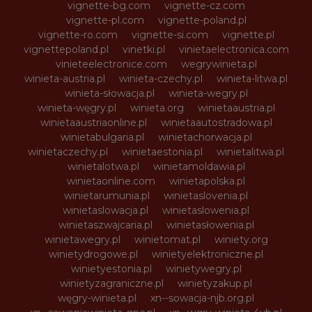
vignette-bg.com
vignette-cz.com
vignette-pl.com
vignette-poland.pl
vignette-ro.com
vignette-si.com
vignette.pl
vignettepoland.pl
vinetki.pl
vinietaelectronica.com
vinieteelectronice.com
wegrywinieta.pl
winieta-austria.pl
winieta-czechy.pl
winieta-litwa.pl
winieta-słowacja.pl
winieta-wegry.pl
winieta-węgry.pl
winieta.org
winietaaustria.pl
winietaaustriaonline.pl
winietaautostradowa.pl
winietabulgaria.pl
winietachorwacja.pl
winietaczechy.pl
winietaestonia.pl
winietalitwa.pl
winietalotwa.pl
winietamoldawia.pl
winietaonline.com
winietapolska.pl
winietarumunia.pl
winietaslovenia.pl
winietaslowacja.pl
winietaslowenia.pl
winietaszwajcaria.pl
winietasłowenia.pl
winietawegry.pl
winietomat.pl
winiety.org
winietydrogowe.pl
winietyelektroniczne.pl
winietyestonia.pl
winietywegry.pl
winietyzagraniczne.pl
winietyzakup.pl
węgry-winieta.pl
xn--sowacja-njb.org.pl