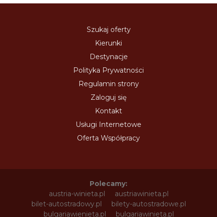
Szukaj oferty
Kierunki
Destynacje
Polityka Prywatności
Regulamin strony
Zaloguj się
Kontakt
Usługi Internetowe
Oferta Współpracy
Polecamy:
austria-winieta.pl
austriawinieta.pl
bilet-autostradowy.pl
bilety-autostradowe.pl
bulgariawienieta.pl
bulgariawinieta.pl