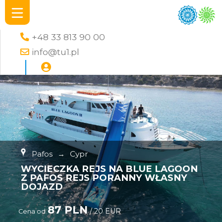
+48 33 813 90 00
info@tu1.pl
Pafos
→
Cypr
WYCIECZKA REJS NA BLUE LAGOON
Z PAFOS REJS PORANNY WŁASNY
DOJAZD
87 PLN
/ 20 EUR
Cena od